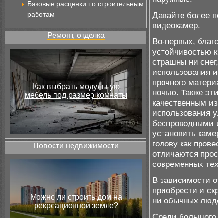
Базовые расценки по строительным
работам
Давайте более п
видеокамер.
Ремонт, отделка
Во-первых, благ
устойчивостью 
страшны ни снег
использования и
прочного матери
Как выбрать модульную
ночью. Также эт
мебель под размер комнаты
качественным из
использования у
беспроводными 
установить каме
голову как пров
Новости недвижимости
отличаются прос
современных тех
В зависимости о
приобрести и ск
Можно ли строить дом на
ни обычных люд
рекреационной земле?
Среди большого 