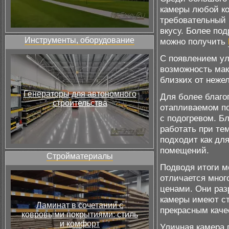
камеры любой ко
требовательный 
вкусу. Более по
Инструменты, оборудование
можно получить
С появлением ул
возможность мак
близких от неже
Генераторы для автономного
Для более благо
строительства
отапливаемом по
с подогревом. Б
работать при тем
подходит как дл
помещений.
Стройматериалы
Подводя итоги м
отличается мног
ценами. Они раз
камеры имеют с
Ламинат в сочетании с
прекрасным каче
ковровыми покрытиями: стиль
и комфорт
Уличная камера 