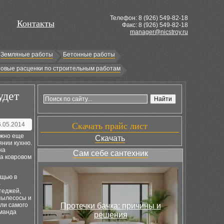
Телефон: 8 (
926
) 549-82-18
Контакты
Факс: 8 (926) 549-82-18
manager@nicstroy.ru
Земляные работы
Бетонные работы
овые расценки по строительным работам
удет
6.05.2014
Скачать прайс лист
ужно еще
Скачать
янии кухню.
на
Сам себе сантехник
на ковровом
ощью в
-
теджей,
 пылесосы и
ли самого
Протечки бачка: причины и
оманда
решения