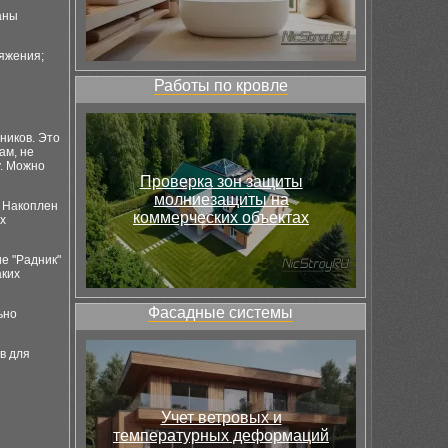
аны
ряжения;
Работы по кровле
ников. Это
ам, не
у. Можно
Проверка зон защиты
молниезащиты на
. Накоплен
коммерческих объектах
х
е "Радник"
аких
Фасадные системы
ьно
в для
Учет ветровых и
температурных деформаций