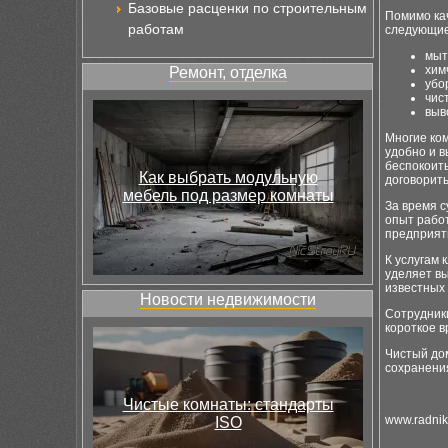
Базовые расценки по строительным
Помимо ка
работам
следующие
мыт
хим
Ремонт, отделка
убо
чис
выв
Многие ком
удобно и в
беспокоить
Как выбрать модульную
договорить
мебель под размер комнаты
За время 
опыт рабо
предприяти
К услугам 
уделяет вы
известных
Новости недвижимости
Сотрудник
короткое в
Чистый дом
сохранения
Чистые комнаты: стандарты
www.radnik
ISO