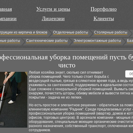
авная
Услуги и цены
Портфолио
мпании
Лицензии
Клиенты
трукции из кирпича и блоков
Отделочные работы
Столярные работы
ные работы
Сантехнические работы
Электромонтажные работы
Баз
фессиональная уборка помещений пусть б
чисто
Любая хозяйка знает, сколько сил отнимает
0
уборка помещений. Чего только стоит борьба с
вездесущей пылью, грязью в слякотное время года, а ведь н
ухаживать за сантехникой, поддерживать в идеальном состо
Еще сложнее с генеральной уборкой помещений. Вымыть ок
снаружи, почистить шторы, обивку мебели и вывести пятна 
покрытии - задача не из легких.
Но есть простое и элегантное решение - обратиться за пом
клининговую компанию "Радник". Среди предлагаемых услуг 
профессиональная уборка помещений (квартир, домов и кот
офисов, торговых центров). В арсенале компании - мощные
оборудование, специальные моющие органические очистите
разного назначения, собственный транспорт, сплоченная к
сотрудников.