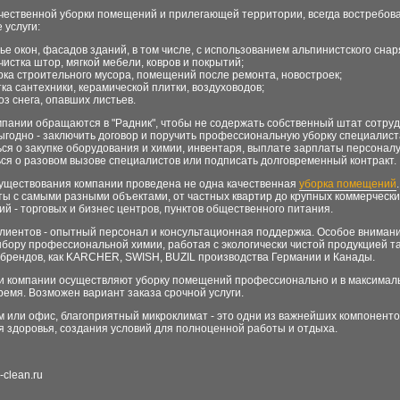
чественной уборки помещений и прилегающей территории, всегда востребов
 услуги:
ье окон, фасадов зданий, в том числе, с использованием альпинистского сна
чистка штор, мягкой мебели, ковров и покрытий;
рка строительного мусора, помещений после ремонта, новостроек;
тка сантехники, керамической плитки, воздуховодов;
оз снега, опавших листьев.
пании обращаются в "Радник", чтобы не содержать собственный штат сотруд
ыгодно - заключить договор и поручить профессиональную уборку специалист
ся о закупке оборудования и химии, инвентаря, выплате зарплаты персонал
ся о разовом вызове специалистов или подписать долговременный контракт.
существования компании проведена не одна качественная
уборка помещений
ты с самыми разными объектами, от частных квартир до крупных коммерчески
й - торговых и бизнес центров, пунктов общественного питания.
клиентов - опытный персонал и консультационная поддержка. Особое внимани
бору профессиональной химии, работая с экологически чистой продукцией т
 брендов, как KARCHER, SWISH, BUZIL производства Германии и Канады.
и компании осуществляют уборку помещений профессионально и в максимал
ремя. Возможен вариант заказа срочной услуги.
 или офис, благоприятный микроклимат - это одни из важнейших компоненто
 здоровья, создания условий для полноценной работы и отдыха.
-clean.ru