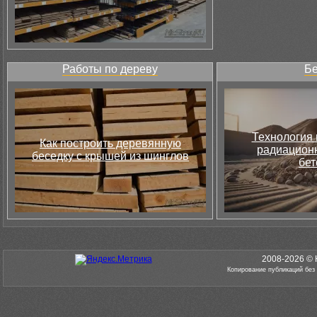
Работы по дереву
Бе
Технология 
Как построить деревянную
радиацион
беседку с крышей из шинглов
бет
2008-2026 © 
Копирование публикаций без