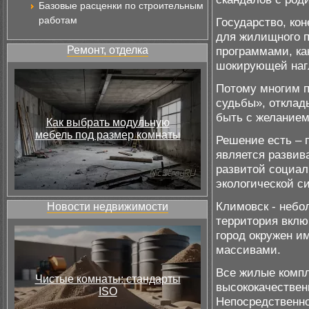
Базовые расценки по строительным
работам
Государство, ко
для жилищного п
Ремонт, отделка
программами, ка
шокирующей нагл
Потому многим п
судьбы», отклады
быть с желанием
Как выбрать модульную
мебель под размер комнаты
Решение есть – 
является развив
развитой социал
экологической с
Климовск - небо
Новости недвижимости
территория вклю
город окружен 
массивами.
Все жилые компл
Чистые комнаты: стандарты
высококачествен
ISO
Непосредственно