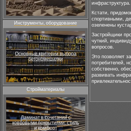
инфраструктура.
Кстати, придомо
спортивными, де
Инструменты, оборудование
озеленены куста
Застройщики про
чуткий, индивид
вопросов.
Основные критерии выбора
Это позволяет з
бетономешалки
потребителей, но
собственно, обе
развивать инфра
привлекательнос
Стройматериалы
Ламинат в сочетании с
ковровыми покрытиями: стиль
и комфорт