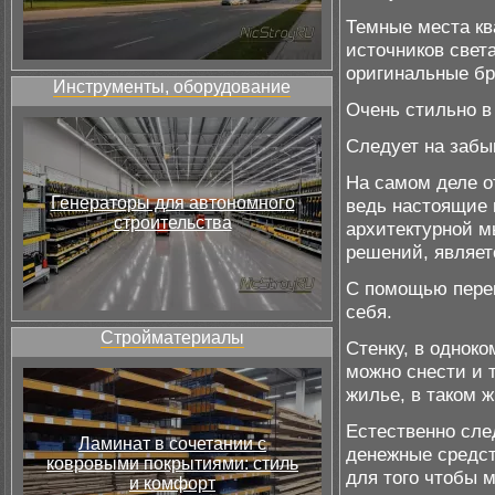
Темные места кв
источников свет
оригинальные бр
Инструменты, оборудование
Очень стильно в
Следует на забы
На самом деле о
Генераторы для автономного
ведь настоящие 
строительства
архитектурной м
решений, являет
С помощью пере
себя.
Стройматериалы
Стенку, в одноко
можно снести и 
жилье, в таком ж
Естественно сле
Ламинат в сочетании с
денежные средст
ковровыми покрытиями: стиль
для того чтобы 
и комфорт