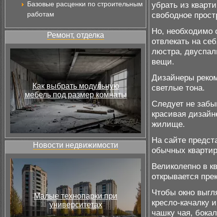
Базовые расценки по строительным
убрать из кварт
работам
свободное прост
Но, необходимо 
Ремонт, отделка
отвлекать на се
люстра, двуспал
вещи.
Дизайнеры реко
Как выбрать модульную
светлые тона.
мебель под размер комнаты
Следует не забы
красивая дизайне
жилище.
На сайте предст
Новости недвижимости
обычных квартир
Великолепно в к
открывается пре
Чтобы окно выгл
Малые технопарки при
кресло-качалку 
университетах
чашку чая, бокал