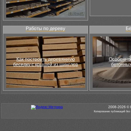
Работы по дереву
Бе
Как построить деревянную
Особеннос
беседку с крышей из шинглов
бетонных
2008-2026 © 
Копирование публикаций без