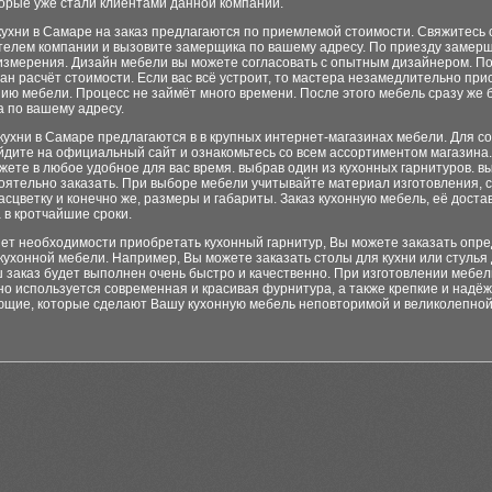
орые уже стали клиентами данной компании.
ухни в Самаре на заказ предлагаются по приемлемой стоимости. Свяжитесь 
телем компании и вызовите замерщика по вашему адресу. По приезду замер
измерения. Дизайн мебели вы можете согласовать с опытным дизайнером. По
ан расчёт стоимости. Если вас всё устроит, то мастера незамедлительно прис
ию мебели. Процесс не займёт много времени. После этого мебель сразу же 
 по вашему адресу.
кухни в Самаре предлагаются в в крупных интернет-магазинах мебели. Для 
йдите на официальный сайт и ознакомьтесь со всем ассортиментом магазина.
жете в любое удобное для вас время. выбрав один из кухонных гарнитуров. в
оятельно заказать. При выборе мебели учитывайте материал изготовления, 
асцветку и конечно же, размеры и габариты. Заказ кухонную мебель, её доста
 в кротчайшие сроки.
нет необходимости приобретать кухонный гарнитур, Вы можете заказать опр
ухонной мебели. Например, Вы можете заказать столы для кухни или стулья 
 заказ будет выполнен очень быстро и качественно. При изготовлении мебел
о используется современная и красивая фурнитура, а также крепкие и надё
ющие, которые сделают Вашу кухонную мебель неповторимой и великолепной