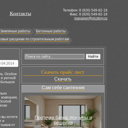
Телефон: 8 (
926
) 549-82-18
Контакты
Факс: 8 (926) 549-82-18
manager@nicstroy.ru
Земляные работы
Бетонные работы
овые расценки по строительным работам
9.04.2014
Скачать прайс лист
ль. Особое
 и уютной
Скачать
т большое
Сам себе сантехник
льно
 компания,
 Особой
чески
и вы хотите
Протечки бачка: причины и
т и
решения
тзывов от