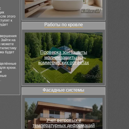
с
щик
сле этого
тупят к
Работы по кровле
будет
совершения
 Зайти на
ы можете
стилистику
Проверка зон защиты
вка будет
молниезащиты на
коммерческих объектах
еделённые
для кухни.
и
жные
.
Фасадные системы
Учет ветровых и
температурных деформаций