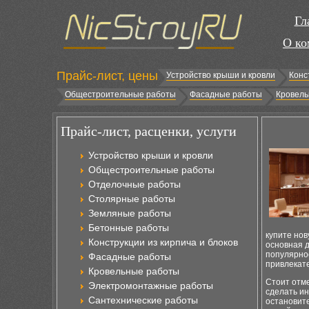
Гл
О ко
Прайс-лист, цены
Устройство крыши и кровли
Конс
Общестроительные работы
Фасадные работы
Кровель
Прайс-лист, расценки, услуги
Устройство крыши и кровли
Общестроительные работы
Отделочные работы
Столярные работы
Земляные работы
Бетонные работы
купите нов
Конструкции из кирпича и блоков
основная 
популярнос
Фасадные работы
привлекате
Кровельные работы
Стоит отме
Электромонтажные работы
сделать ин
Сантехнические работы
остановите