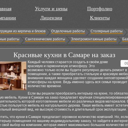
авная
Услуги и цены
Портфолио
мпании
Лицензии
Клиенты
трукции из кирпича и блоков
Отделочные работы
Столярные работы
ные работы
Сантехнические работы
Электромонтажные работы
Баз
Красивые кухни в Самаре на заказ
Каждый человек старается создать в своём доме
0
красивую и гармоничную атмосферу. Это
возможно только если вы будите регулярно делать ремонт в
помещении, а также приобретать стильную и красивую мебе
внимание каждая женщина уделяет созданию неповторимой
атмосферы на кухне. Ведь именно здесь вся семья проводи
количество времени.
Если вы решили преобразить интерьер на кухне, то обязате
ую мебель. Кухни в Самаре на заказ предлагает крупная специализированная
деятельность которой изготовление мебели из различных видов материалов.
тью пользуется мебель из натурального дерева. Такая мебель имеет эстети
льный внешний вид, не высокую стоимость и длительный срок эксплуатации.
тить, что кухни в Самаре предлагает огромное количество компаний. Но, есл
терьер помещения по вашему индивидуальному заказу, то зайдите в интерне
 свой выбор на компании, которая имеет максимально большое количество о