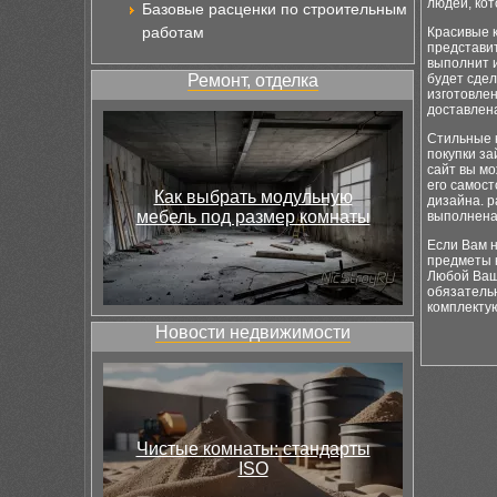
людей, кот
Базовые расценки по строительным
работам
Красивые к
представи
выполнит 
Ремонт, отделка
будет сдел
изготовлен
доставлена
Стильные 
покупки за
сайт вы мо
его самост
Как выбрать модульную
дизайна. р
мебель под размер комнаты
выполнена
Если Вам 
предметы к
Любой Ваш
обязательн
комплекту
Новости недвижимости
Чистые комнаты: стандарты
ISO