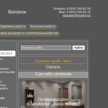
Телефон: 8 (
926
) 549-82-18
Контакты
Факс: 8 (926) 549-82-18
manager@nicstroy.ru
Земляные работы
Бетонные работы
овые расценки по строительным работам
9.04.2014
го
Скачать прайс лист
Скачать
ельные
ветильники
Сам себе сантехник
го
рных
орий и
овке
Почему выгодно
устанавливать водосчетчики?
дежных