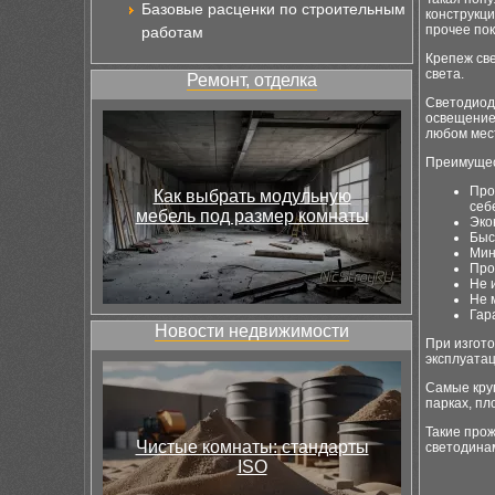
Базовые расценки по строительным
конструкци
прочее по
работам
Крепеж све
света.
Ремонт, отделка
Светодиодн
освещением
любом мес
Преимущес
Про
Как выбрать модульную
себ
мебель под размер комнаты
Эко
Быс
Мин
Про
Не 
Не 
Гар
Новости недвижимости
При изгот
эксплуатац
Самые кру
парках, пл
Такие про
Чистые комнаты: стандарты
светодина
ISO