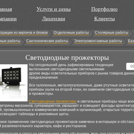
авная
Услуги и цены
Портфолио
мпании
Лицензии
Клиенты
трукции из кирпича и блоков
Отделочные работы
Столярные работы
ные работы
Сантехнические работы
Электромонтажные работы
Баз
Светодиодные прожекторы
На сегодняшний день зафиксирована тенденция
0
вытеснения светодиодными светильниками
другие виды осветительных приборов с рынка товаров данно
предназначения.
Все галогенные, металлогалогенные, даже ртутные осветит
приборы ушли на второй план, их заменили светодиодные с
и прожекторы.
Светодиодные прожекторы
и светильные приборы чаще все
витрины магазинов, супермаркетов, украшают и освещают фасады архитекту
й, промышленных и коммерческих компаний и организаций, открытых террит
 освещают таблоиды и рекламные щиты.
окое применение светодиодных прожекторов замечено в интерьере и обстан
 развлекательного характера, кафе и ресторанов.
ляризация и спрос на светильники легко объяснима, ведь они состоят из на