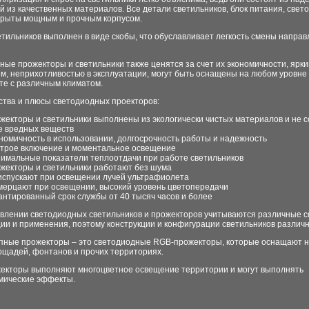
й из качественных материалов. Все детали светильников, блок питания, свет
крыты мощным и прочным корпусом.
тильников выполнен в виде скобы, что обуславливает легкость смены напра
ые прожекторы и светильники также ценятся за счет их экономичности, ярк
, неприхотливостью в эксплуатации, могут быть оснащены на любом уровне 
те с различным климатом.
тва и плюсы светодиодных проекторов:
жекторы и светильники выполнены из экологически чистых материалов и не с
е вредных веществ
номичность в использовании, долгосрочность работы и надежность
трое включение и моментальное освещение
имальные показатели теплоотдачи при работе светильников
жекторы и светильники работают без шума
испускают при освещении лучей ультрафиолета
мерцают при освещении, высокий уровень цветопередачи
антированный срок службы от 40 тысяч часов и более
овлении светодиодных светильников и прожекторов учитываются различные 
ии и применения, поэтому конструкции и конфигурации светильников различ
пные прожекторы – это светодиодные RGB-прожекторы, которые оснащают н
ощадей, фонтанов и прочих территориях.
жекторы выполняют многоцветное освещение территории и могут выполнять
мические эффекты.