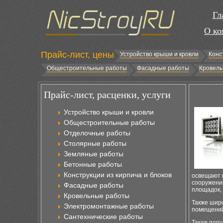
Гл
О ко
Прайс-лист, цены
Устройство крыши и кровли
Конс
Общестроительные работы
Фасадные работы
Кровель
Прайс-лист, расценки, услуги
Устройство крыши и кровли
Общестроительные работы
Отделочные работы
Столярные работы
Земляные работы
Бетонные работы
Конструкции из кирпича и блоков
освещают 
сооружени
Фасадные работы
площадок,
Кровельные работы
Также шир
Электромонтажные работы
помещений
Сантехнические работы
Такая попу