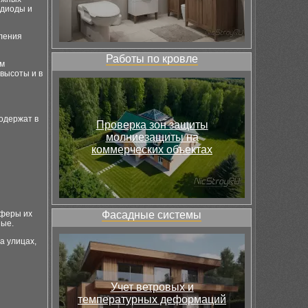
одиоды и
вления
Работы по кровле
им
высоты и в
одержат в
Проверка зон защиты
молниезащиты на
коммерческих объектах
сферы их
Фасадные системы
ные.
а улицах,
Учет ветровых и
температурных деформаций