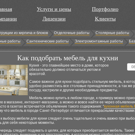
авная
Услуги и цены
Портфолио
мпании
Лицензии
Клиенты
трукции из кирпича и блоков
Отделочные работы
Столярные работы
ные работы
Сантехнические работы
Электромонтажные работы
Баз
Как подобрать мебель для кухни
Кухня - это главнейшее место в доме, которое
0
обязательно должно отличаться уютом и
красотой.
Самое важное для кухни подобрать стильную мебель, в кот
удобно разместись все столовые принадлежности, а так же 
посуду, кастрюли и другие необходимые предметы.
Мебель можно купить в любом городе, к примеру можно при
 в магазине, интернет-магазине, а можно и вовсе найти ее через объявление
сто в газетах встречается объявление такого содержания: "
кухонная мебель 
му что мебель в городе Санкт-Петербург отличается прекрасными качествами
к выбору мебели для кухни следует очень тщательно и очень важно при выб
ь для себя некоторые моменты.
чередь следует подумать о целях, для которых приобретается мебель. Также
 обратить внимание и на пространство, в котором можно удобно расположит