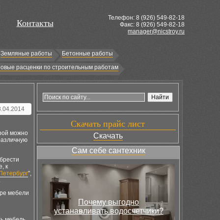
Телефон: 8 (
926
) 549-82-18
Контакты
Факс: 8 (926) 549-82-18
manager@nicstroy.ru
Земляные работы
Бетонные работы
овые расценки по строительным работам
8.04.2014
Скачать прайс лист
орой можно
Скачать
различную
Сам себе сантехник
обрести
, к
Петербург
",
.
оре мебели
Почему выгодно
устанавливать водосчетчики?
ь мебель.