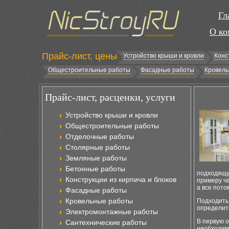
Гл
О ко
Прайс-лист, цены
Устройство крыши и кровли
Конс
Общестроительные работы
Фасадные работы
Кровель
Прайс-лист, расценки, услуги
Устройство крыши и кровли
Общестроительные работы
Отделочные работы
Столярные работы
Земляные работы
Бетонные работы
подходящую
Конструкции из кирпича и блоков
примеру ча
а все пото
Фасадные работы
Кровельные работы
Подходить 
определит
Электромонтажные работы
В первую о
Сантехнические работы
необходимо