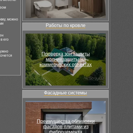
азом
вку, можно
ми
Работы по кровле
ен
в его
нужно
Проверка зон защиты
хочется
молниезащиты на
коммерческих объектах
Фасадные системы
Преимущества облицовки
фасадов плитами из
фиброцемента