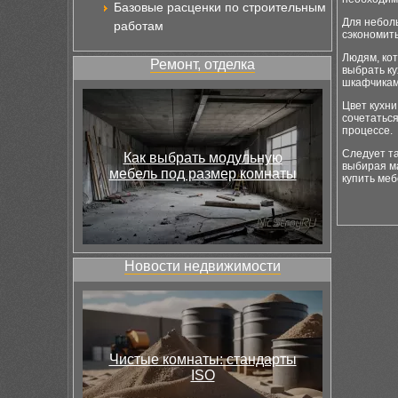
Базовые расценки по строительным
Для небол
работам
сэкономить
Людям, кот
Ремонт, отделка
выбрать ку
шкафчикам
Цвет кухн
сочетаться
процессе.
Следует та
Как выбрать модульную
выбирая ма
мебель под размер комнаты
купить меб
Новости недвижимости
Чистые комнаты: стандарты
ISO