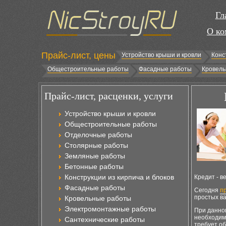
Гл
О ко
Прайс-лист, цены
Устройство крыши и кровли
Конс
Общестроительные работы
Фасадные работы
Кровель
Прайс-лист, расценки, услуги
Устройство крыши и кровли
Общестроительные работы
Отделочные работы
Столярные работы
Земляные работы
Бетонные работы
Конструкции из кирпича и блоков
Кредит - в
Фасадные работы
Сегодня
п
простых ва
Кровельные работы
Электромонтажные работы
При данно
необходимо
Сантехнические работы
требует об