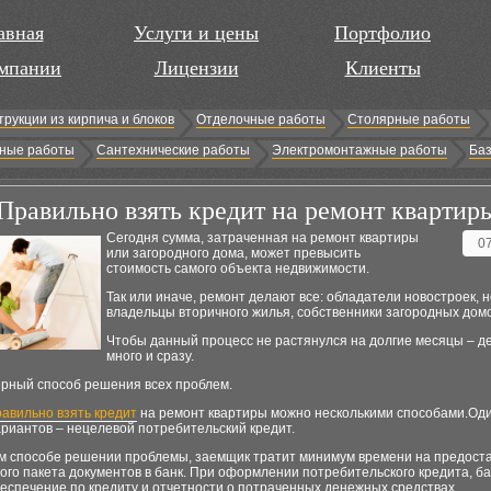
авная
Услуги и цены
Портфолио
мпании
Лицензии
Клиенты
трукции из кирпича и блоков
Отделочные работы
Столярные работы
ные работы
Сантехнические работы
Электромонтажные работы
Баз
Правильно взять кредит на ремонт квартир
Сегодня сумма, затраченная на ремонт квартиры
0
или загородного дома, может превысить
стоимость самого объекта недвижимости.
Так или иначе, ремонт делают все: обладатели новостроек, 
владельцы вторичного жилья, собственники загородных домо
Чтобы данный процесс не растянулся на долгие месяцы – д
много и сразу.
ерный способ решения всех проблем.
равильно взять кредит
на ремонт квартиры можно несколькими способами.Оди
риантов – нецелевой потребительский кредит.
м способе решении проблемы, заемщик тратит минимум времени на предост
го пакета документов в банк. При оформлении потребительского кредита, ба
еспечение по кредиту и отчетности о потраченных денежных средствах.