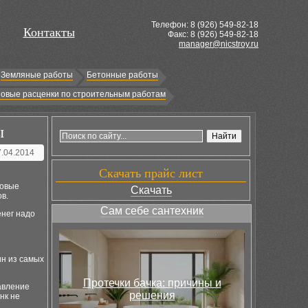
Телефон: 8 (
926
) 549-82-18
Контакты
Факс: 8 (926) 549-82-18
manager@nicstroy.ru
Земляные работы
Бетонные работы
овые расценки по строительным работам
ы
7.04.2014
Скачать прайс лист
новые
Скачать
в.
Сам себе сантехник
енег надо
н из самых
Протечки бачка: причины и
авление
решения
нк не