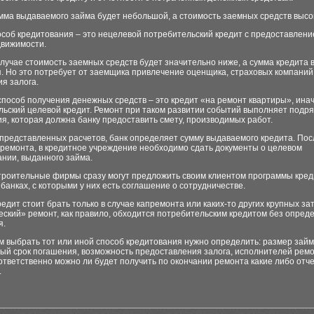
мма выдаваемого займа будет небольшой, а стоимость заемных средств высо
соб кредитования – это нецелевой потребительский кредит с предоставление
движимости.
лучае стоимость заемных средств будет значительно ниже, а сумма кредита 
. Но это потребует от заемщика привлечение оценщика, страховых компаний
я залога.
пособ получения денежных средств – это кредит «на ремонт квартиры», ина
льский целевой кредит. Ремонт при таком развитии событий выполняет подр
я, которая должна банку предоставить смету, производимых работ.
 представленных расчетов, банк определяет сумму выдаваемого кредита. Пос
 ремонта, в кредитное учреждение необходимо сдать документы о целевом
нии, выданного займа.
троительные фирмы сразу могут предложить своим клиентом программы кред
банках, с которыми у них есть соглашение о сотрудничестве.
едит стоит брать только в случае капремонта или каких-то других крупных за
ский» ремонт, как правило, обходится потребительским кредитом без опред
я.
 выбрать тот или иной способ кредитования нужно определить: размер займ
ый срок погашения, возможность предоставления залога, исполнителей рем
ответственно можно ли будет получить по окончании ремонта какие либо отч
.