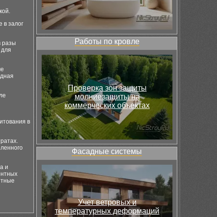
кой.
 в залог
Работы по кровле
в разы
 для
че
ядная
Проверка зон защиты
ле
молниезащиты на
коммерческих объектах
итования в
тратах.
еленного
Фасадные системы
а и
онтных
етные
Учет ветровых и
температурных деформаций