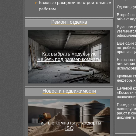
Базовые расценки по строительным
Однако, су
работам
Второй спо
объект не
Ремонт, отделка
В данном с
увеличится
оформлени
Еще один с
потребите
организаци
Как выбрать модульную
мебель под размер комнаты
На основе
окончания
использова
Крупные с
некоторых 
Целевой кр
Новости недвижимости
«Косметиче
назначени
Прежде чем
планируем
работ и со
документы
Чистые комнаты: стандарты
ISO