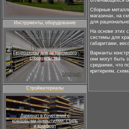
отличающихся ос
Сборные металл
магазинах, на ск
для рационально
Инструменты, оборудование
На основе этих 
системы для хра
габаритами, вес
Варианты конст
Генераторы для автономного
строительства
они могут быть 
средними, что п
критериям, схем
Стройматериалы
Ламинат в сочетании с
ковровыми покрытиями: стиль
и комфорт