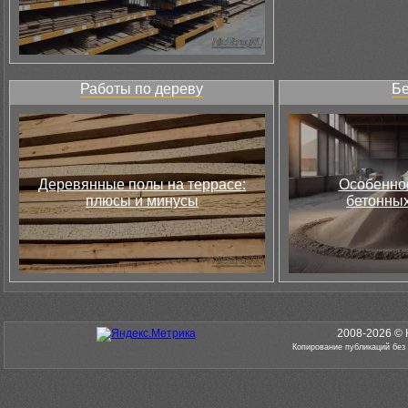
Работы по дереву
Бе
Деревянные полы на террасе:
Особеннос
плюсы и минусы
бетонных
2008-2026 © 
Копирование публикаций без