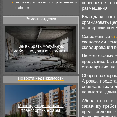
Базовые расценки по строительным
переносятся в р
работам
размещения.
Благодаря конст
Ремонт, отделка
организовать це
планировки пом
Современные
ст
складскими пом
Как выбрать модульную
складирования в
мебель под размер комнаты
На стеллажных с
продукцию, быто
стандартные, не
Сборно-разборн
Новости недвижимости
Агропак, предст
специальных от
по высоте, длин
Абсолютно все 
Многофункциональные
заказчику требо
транспортные хабы
представленные 