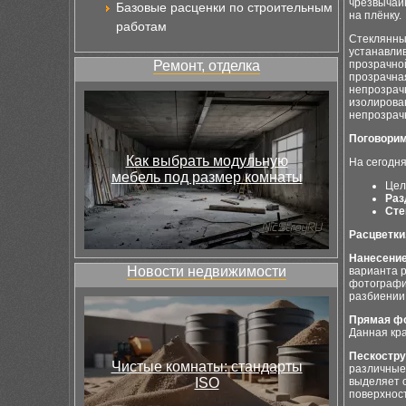
чрезвычайн
Базовые расценки по строительным
на плёнку.
работам
Стеклянные
устанавлив
Ремонт, отделка
прозрачной
прозрачная
непрозрачн
изолирован
непрозрачн
Поговорим
Как выбрать модульную
На сегодн
мебель под размер комнаты
Цел
Раз
Сте
Расцветки,
Нанесение
Новости недвижимости
варианта р
фотографий
разбиении 
Прямая ф
Данная кра
Пескостру
Чистые комнаты: стандарты
различные
ISO
выделяет 
поверхнос