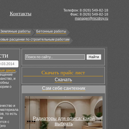
Телефон: 8 (
926
) 549-82-18
Контакты
Факс: 8 (926) 549-82-18
manager@nicstroy.ru
Земляные работы
Бетонные работы
овые расценки по строительным работам
сти
0.03.2014
ные двери
,
Скачать прайс лист
омещение
анство, и
Скачать
собны
ворим о
Сам себе сантехник
ачество и
ь материала
ов, то есть
ем
Радиаторы для офиса: какой
ется с
выбрать
(его