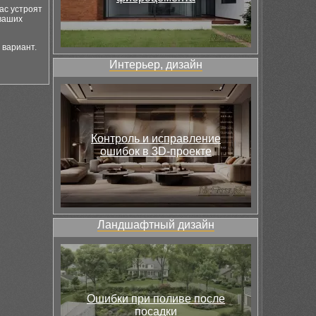
ас устроят
 ваших
 вариант.
Интерьер, дизайн
Контроль и исправление
ошибок в 3D-проекте
Ландшафтный дизайн
Ошибки при поливе после
посадки