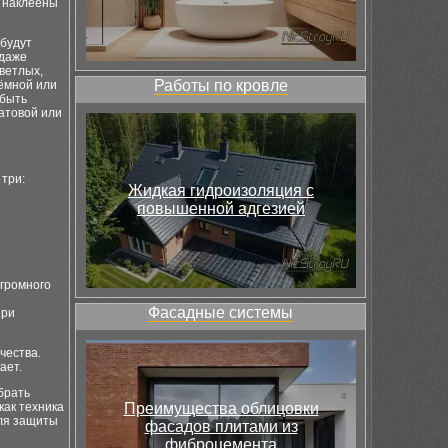
т наклеены
 будут
 даже
светлых,
Работы по кровле
тёмной или
 быть
матовой или
три:
Жидкая гидроизоляция с
повышенной адгезией
огромного
Фасадные системы
при
чества.
ает.
брать
как техника
Преимущества облицовки
Для защиты
фасадов плитами из
фиброцемента