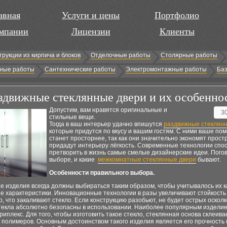
авная
Услуги и цены
Портфолио
мпании
Лицензии
Клиенты
трукции из кирпича и блоков
Отделочные работы
Столярные работы
ные работы
Сантехнические работы
Электромонтажные работы
Баз
здвижные стеклянные двери и их особенно
Допустим, вам нравятся оригинальные и
3
стильные вещи.
Тогда в ваш интерьер удачно впишутся
раздвижные стеклян
которые придутся по вкусу и вашим гостям. С ними ваше п
станет просторнее, так как они значительно экономят простр
придадут интерьеру лёгкость. Современные технологии спо
претворить в жизнь самые смелые дизайнерские идеи. Пого
выборе, и какие
межкомнатные стеклянные двери
бывают.
Особенности правильного выбора.
 изделия всегда должны выбираться таким образом, чтобы учитывалось их к
ие характеристики. Инновационные технологии в разы увеличивают стойкост
го, что закаливают стекло. Если конструкцию разобьют, не будет острых осколк
стекла абсолютно безопасны в использовании. Наиболее популярным издели
риплекс. Для того, чтобы изготовить такое стекло, стеклянная основа склеива
 полимеров. Основным достоинством такого изделия является его прочность 