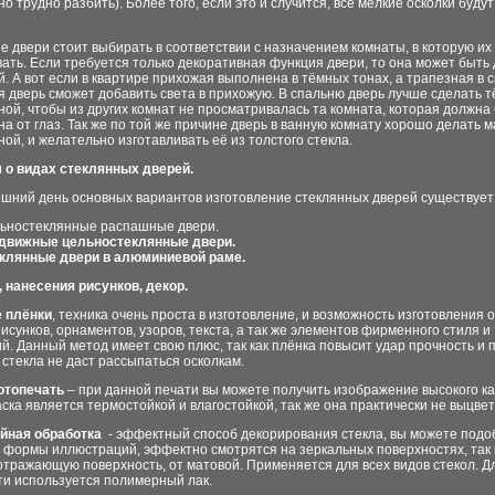
о трудно разбить). Более того, если это и случится, все мелкие осколки буду
 двери стоит выбирать в соответствии с назначением комнаты, в которую их
ать. Если требуется только декоративная функция двери, то она может быть
. А вот если в квартире прихожая выполнена в тёмных тонах, а трапезная в 
 дверь сможет добавить света в прихожую. В спальню дверь лучше сделать 
ой, чтобы из других комнат не просматривалась та комната, которая должна
а от глаз. Так же по той же причине дверь в ванную комнату хорошо делать 
ой, и желательно изготавливать её из толстого стекла.
 о видах стеклянных дверей.
яшний день основных вариантов изготовление стеклянных дверей существует 
ьностеклянные распашные двери.
движные цельностеклянные двери.
клянные двери в алюминиевой раме.
 нанесения рисунков, декор.
 плёнки
, техника очень проста в изготовление, и возможность изготовления 
исунков, орнаментов, узоров, текста, а так же элементов фирменного стиля и
. Данный метод имеет свою плюс, так как плёнка повысит удар прочность и 
стекла не даст рассыпаться осколкам.
отопечать
– при данной печати вы можете получить изображение высокого ка
ска является термостойкой и влагостойкой, так же она практически не выцвет
йная обработка
- эффектный способ декорирования стекла, вы можете подо
 формы иллюстраций, эффектно смотрятся на зеркальных поверхностях, так 
отражающую поверхность, от матовой. Применяется для всех видов стекол. 
ти используется полимерный лак.