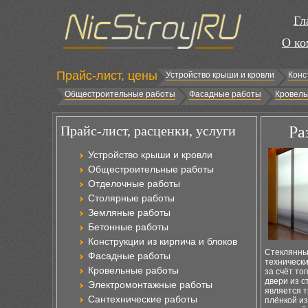
Гл
О ко
Прайс-лист, цены
Устройство крыши и кровли
Конс
Общестроительные работы
Фасадные работы
Кровель
Прайс-лист, расценки, услуги
Ра
Устройство крыши и кровли
Общестроительные работы
Отделочные работы
Столярные работы
Земляные работы
Бетонные работы
Конструкции из кирпича и блоков
Стеклянные
Фасадные работы
техническ
Кровельные работы
за счёт то
двери из 
Электромонтажные работы
является т
Сантехнические работы
плёнкой из