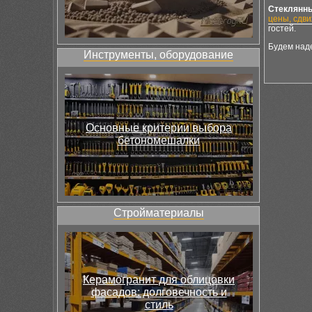
Стеклянны
цены, сдв
гостей.
Будем наде
Инструменты, оборудование
Основные критерии выбора
бетономешалки
Стройматериалы
Керамогранит для облицовки
фасадов: долговечность и
стиль