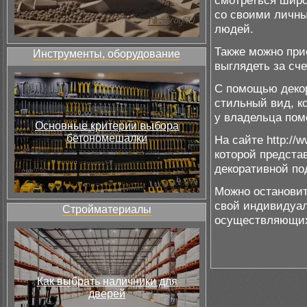
смотреться широ
со своими личн
людей.
Также можно при
Инструменты, оборудование
выглядеть за сче
С помощью декор
стильный вид, к
у владельца пом
Основные критерии выбора
бетономешалки
На сайте http://w
которой предста
декоративной по
Можно остановит
свой индивидуал
Стройматериалы
осуществляющих
Как выбрать наличники для
дверей