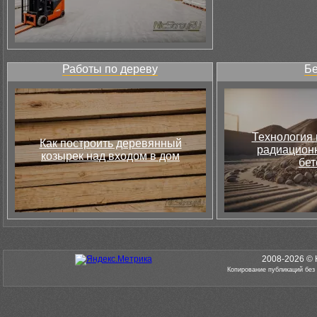
Работы по дереву
Бе
Технология 
Как построить деревянный
радиацион
козырек над входом в дом
бет
2008-2026 © 
Копирование публикаций без