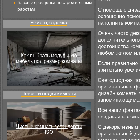
Базовые расценки по строительным
работам
С помощью дизай
освещение поме
наполнить комна
Ремонт, отделка
Очень часто дек
дополнительного
достоинства ком
любом жилом ил
Как выбрать модульную
мебель под размер комнаты
Если правильно 
зрительно увели
Светодиодная по
оригинальные фа
дизайн комнаты 
Новости недвижимости
запоминающимс
Все ваши фантаз
создавая в комн
Чистые комнаты: стандарты
С декоративным 
ISO
оригинальный ди