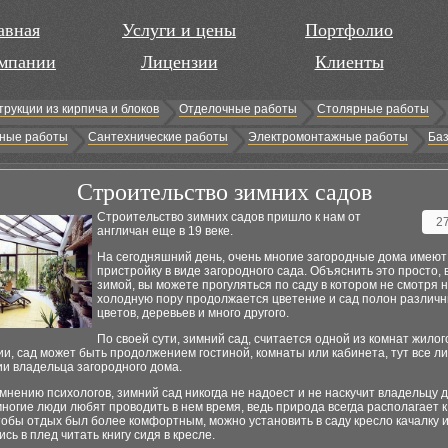
авная
Услуги и цены
Портфолио
мпании
Лицензии
Клиенты
трукции из кирпича и блоков
Отделочные работы
Столярные работы
ные работы
Сантехнические работы
Электромонтажные работы
Баз
Строительство зимних садов
Строительство зимних садов пришло к нам от
2
англичан еще в 19 веке.
На сегодняшний день, очень многие загородные дома имеют
пристройку в виде загородного сада. Объяснить это просто, 
зимой, вы можете прогуляться по саду в котором не смотря 
холодную пору продолжается цветение и сад полон различ
цветов, деревьев и много другого.
По своей сути, зимний сад, считается одной из комнат жилог
и, сад может быть продолжением гостиной, комнаты или кабинета, тут все л
и владельца загородного дома.
 мнению психологов, зимний сад никогда не надоест и не наскучит владельцу 
ногие люди любят проводить в нем время, ведь природа всегда располагает к
тобы отдых был более комфортным, можно установить в саду кресло качалку 
сь в плед читать книгу сидя в кресле.