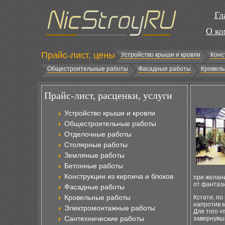
Гл
О ко
Прайс-лист, цены
Устройство крыши и кровли
Конс
Общестроительные работы
Фасадные работы
Кровель
Прайс-лист, расценки, услуги
Устройство крыши и кровли
Общестроительные работы
Отделочные работы
Столярные работы
Земляные работы
Бетонные работы
Конструкции из кирпича и блоков
при желани
от фантази
Фасадные работы
Кровельные работы
Кстати, по
напротив м
Электромонтажные работы
Для того ч
Сантехнические работы
завернувши