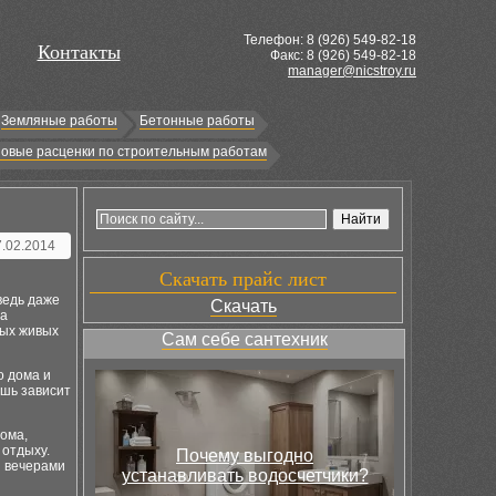
Телефон: 8 (
926
) 549-82-18
Контакты
Факс: 8 (926) 549-82-18
manager@nicstroy.ru
Земляные работы
Бетонные работы
овые расценки по строительным работам
7.02.2014
Скачать прайс лист
ведь даже
Скачать
на
ных живых
Сам себе сантехник
о дома и
ишь зависит
дома,
 отдыху.
Почему выгодно
и вечерами
устанавливать водосчетчики?