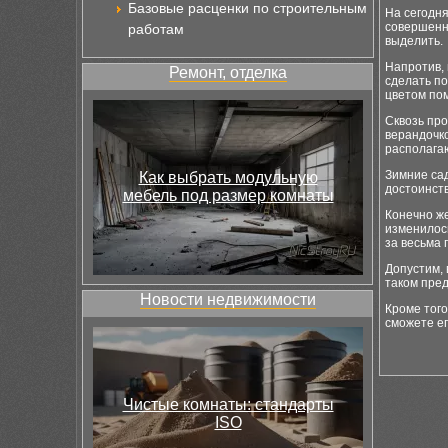
Базовые расценки по строительным
На сегодня
совершенно
работам
выделить.
Напротив, 
Ремонт, отделка
сделать п
цветом пом
Сквозь пр
верандочк
располагаю
Зимние сад
Как выбрать модульную
достоинств
мебель под размер комнаты
Конечно же
изменилос
за весьма
Допустим, 
таком пре
Новости недвижимости
Кроме того
сможете ег
Чистые комнаты: стандарты
ISO