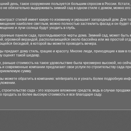
шний день, такое сооружение пользуется большим спросом в России. Кстати,
 не обязательно выдерживать зимний сад в одном стиле с домом, можно его 
контраст стилей имеет какую-то изюминку и украшает загородный дом. Для т
омещение наиболее светлым, можно полностью застеклить фасад и он будет 
ещение и лучи солнца будут уходить в глубь.
озрачные панели сада, проглядываются черты дома. Зимний сад, может быть
ой, огромной верандой, располагающейся около бассейна или же простой от
щейся беседкой, в которой вы можете проводить вечера.
ы придают дому стиль, грацию и красоту. Многие люди, приходящие к вам в го
у оценят такой шедевр.
, раньше стоимость на такое удовольствие была чрезмерно высокой, но сейч
ь и современные компании предлагают свои услуги по строительству сада пр
 приемлемую сумму.
вы можете обратить в компанию: winterparis.ru и узнать более подробную ин
дложении.
, строительство сада - это хорошее вложение средств, ведь в случае продажи
о продать за более высокую стоимость и все благодаря саду.