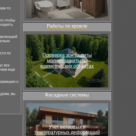
как-то
ого чтобы
озарять
Работы по кровле
 маленькой
дельно
сти по
Проверка зон защиты
молниезащиты на
ас все
коммерческих объектах
ичем еще
формацию о
 дома, вы
Фасадные системы
Учет ветровых и
температурных деформаций