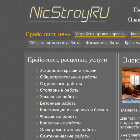
Гл
О ко
Прайс-лист, цены
Устройство крыши и кровли
Конс
Общестроительные работы
Фасадные работы
Кровель
Прайс-лист, расценки, услуги
Элект
Устройство крыши и кровли
Общестроительные работы
Отделочные работы
Столярные работы
Земляные работы
Бетонные работы
Конструкции из кирпича и блоков
элемента, 
Фасадные работы
Для того, 
Кровельные работы
стадии пр
влажности 
Электромонтажные работы
Уже с уче
Сантехнические работы
нагревател