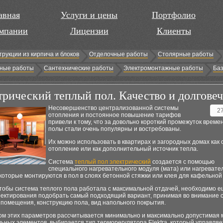
авная
Услуги и цены
Портфолио
мпании
Лицензии
Клиенты
трукции из кирпича и блоков
Отделочные работы
Столярные работы
ные работы
Сантехнические работы
Электромонтажные работы
Баз
рический теплый пол. Качество и долгове
Несовершенство централизованной системы
2
отопления и постоянное повышение тарифов
привели к тому, что за довольно короткий промежуток време
полы стали очень популярны и востребованы.
Их можно использовать в квартирах и загородных домах как
отопление или как дополнительный источник тепла.
Система
теплый пол электрический
создается с помощью
специального нагревательного модуля (мата) или нагревате
которые монтируются в пол в слоях бетонной стяжки или клея для кафельной 
чтобы система теплого пола работала с максимальной отдачей, необходимо е
оектирования подобрать самый подходящий вариант, принимая во внимание 
помещения, конструкцию пола, вид напольного покрытия.
том этих параметров рассчитывается минимально и максимально допустимая
ьных элементов, выбирается тип терморегулятора Elektra, который управляе