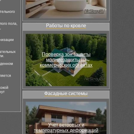
ательного
лого пола,
Работы по кровле
,
рнизации
вательных
Проверка зон защиты
ли.
молниезащиты на
иденном
коммерческих объектах
ляется
сокой
нут
Фасадные системы
Учет ветровых и
температурных деформаций