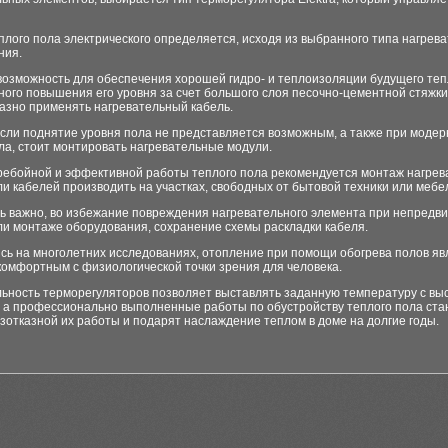
лого пола электрического определяется, исходя из выбранного типа нагрев
ния.
возможность для обеспечения хорошей гидро- и теплоизоляции будущего теп
ого повышения его уровня за счет большого слоя песочно-цементной стяжки
азно применять нагревательный кабель.
если поднятие уровня пола не представляется возможным, а также при моде
ла, стоит монтировать нагревательные модули.
ребойной и эффективной работы теплого пола рекомендуется монтаж нагре
и кабелей производить на участках, свободных от бытовой техники или мебе
нь важно, во избежание повреждения нагревательного элемента при непредв
ли монтаже оборудования, сохранение схемы раскладки кабеля.
сь на многолетних исследованиях, отопление при помощи обогрева полов яв
комфортным с физиологической точки зрения для человека.
льность терморегуляторов позволяет выставлять заданную температуру с вы
, а профессионально выполненные работы по обустройству теплого пола ста
зотказной их работы и подарят наслаждение теплом в доме на долгие годы.