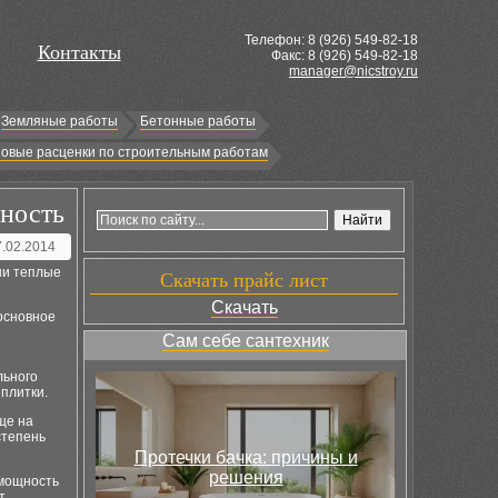
Телефон: 8 (
926
) 549-82-18
Контакты
Факс: 8 (926) 549-82-18
manager@nicstroy.ru
Земляные работы
Бетонные работы
овые расценки по строительным работам
чность
7.02.2014
ни теплые
Скачать прайс лист
Скачать
 основное
Сам себе сантехник
льного
плитки.
ще на
степень
Протечки бачка: причины и
решения
 мощность
т