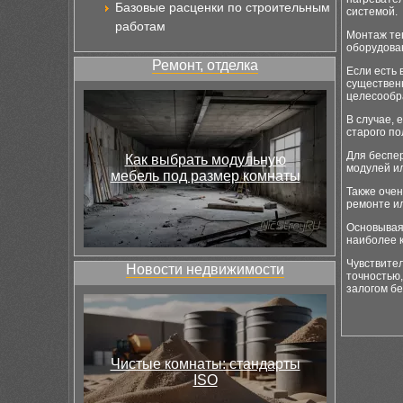
Базовые расценки по строительным
системой.
работам
Монтаж теп
оборудова
Ремонт, отделка
Если есть 
существенн
целесообр
В случае, 
старого по
Для беспе
Как выбрать модульную
модулей ил
мебель под размер комнаты
Также оче
ремонте и
Основывая
наиболее 
Чувствите
Новости недвижимости
точностью
залогом бе
Чистые комнаты: стандарты
ISO