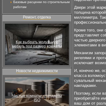
Базовые расценки по строительным
работам
Двери этой марк
толщина которой
миллиметра. Так
Ремонт, отделка
профессиональн
Кроме того, они
представляет со
частью дверног
Как выбрать модульную
элементами в ви
мебель под размер комнаты
Механизм запора
ригелями и прот
исключает возмо
И, конечно же, о
Новости недвижимости
класса взломоус
сувальный меха
накладками.
Поэтому, если в
Чистые комнаты: стандарты
приобретайте им
ISO
ваш дом от разл