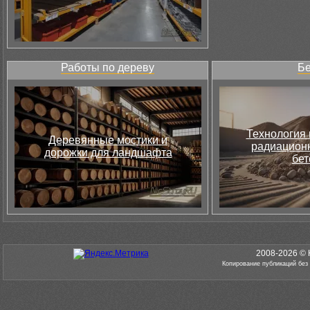
Работы по дереву
Бе
Технология 
Деревянные мостики и
радиацион
дорожки для ландшафта
бет
2008-2026 © 
Копирование публикаций без