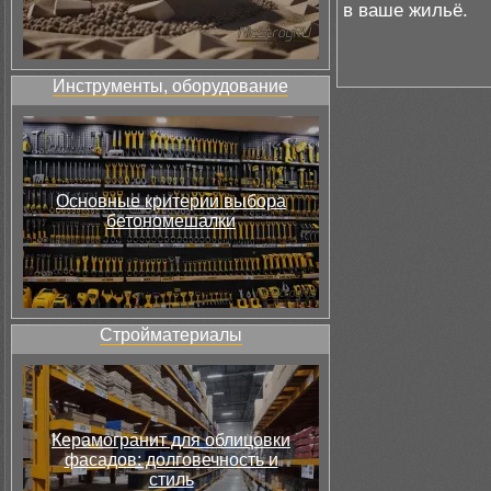
в ваше жильё.
Инструменты, оборудование
Основные критерии выбора
бетономешалки
Стройматериалы
Керамогранит для облицовки
фасадов: долговечность и
стиль