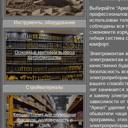
Выбирайте "Ареа
профессионалов,
использован тол
Инструменты, оборудование
соблюдены все 
сэкономите изряд
гибкая система с
комфорт.
Основные критерии выбора
Электромонтаж в
бетономешалки
электромонтаж им
качественно буд
безопасность вс
электроприборам
вашего спокойст
Стройматериалы
лет занимается 
и замену электр
зависимости от т
"Ареал" уделяет
обыватели чаще 
Керамогранит для облицовки
программы, этих 
фасадов: долговечность и
стиль
электроприборами