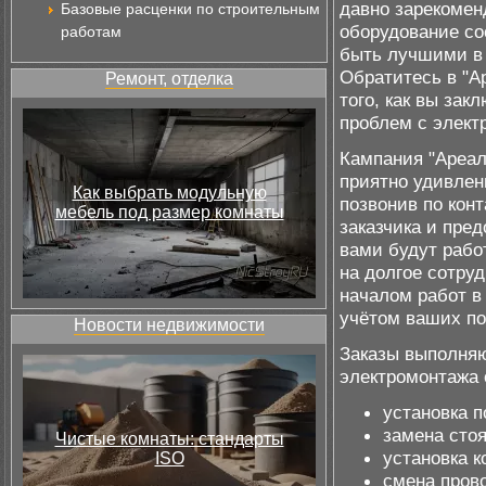
давно зарекомен
Базовые расценки по строительным
оборудование со
работам
быть лучшими в 
Обратитесь в "А
Ремонт, отделка
того, как вы зак
проблем с элект
Кампания "Ареал
приятно удивлен
Как выбрать модульную
позвонив по кон
мебель под размер комнаты
заказчика и пре
вами будут рабо
на долгое сотруд
началом работ в
учётом ваших по
Новости недвижимости
Заказы выполняю
электромонтажа 
установка 
замена стоя
Чистые комнаты: стандарты
установка 
ISO
смена прово