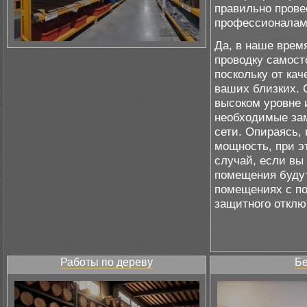
правильно прове
профессионалам
Да, в наше врем
проводку самосто
поскольку от ка
ваших близких. 
высоком уровне 
необходимые зам
сети. Опираясь,
мощность, при э
случай, если вы
помещения будут
помещениях с п
защитного отклю
Работы по дереву
Бе