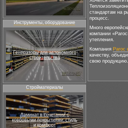
Хочется заметит
Теплоизоляционн
стандартам на р
процесс.
Инструменты, оборудование
Много европейск
компании «Paroc
утепления.
Компания
Paroc 
Генераторы для автономного
качеству, объед
строительства
свою продукцию
Стройматериалы
Ламинат в сочетании с
ковровыми покрытиями: стиль
и комфорт