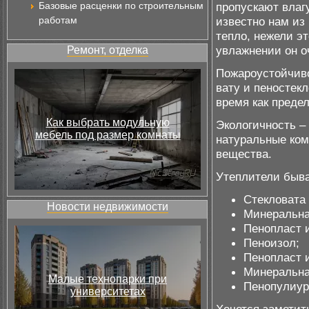
Базовые расценки по строительным
пропускают влаг
работам
известно нам из
тепло, нежели э
увлажнении он о
Ремонт, отделка
Пожароустойчив
вату и пеностекл
время как предел
Как выбрать модульную
Экологичность –
мебель под размер комнаты
натуральные ком
вещества.
Утеплители быва
Стекловата 
Новости недвижимости
Минеральна
Пенопласт 
Пеноизол;
Пенопласт 
Минеральна
Малые технопарки при
Пенопулиур
университетах