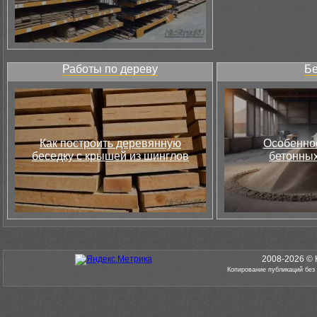
Работы по дереву
Бе
Как построить деревянную
Особеннос
беседку с крышей из шинглов
бетонных
2008-2026 © 
Копирование публикаций без