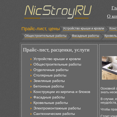
Гл
О ко
Прайс-лист, цены
Устройство крыши и кровли
Конс
Общестроительные работы
Фасадные работы
Кровель
Прайс-лист, расценки, услуги
Устройство крыши и кровли
Общестроительные работы
Отделочные работы
Столярные работы
Земляные работы
Бетонные работы
Основной з
Конструкции из кирпича и блоков
знать неск
Фасадные работы
В случае, 
Кровельные работы
неудобств
Электромонтажные работы
Чтобы прав
Сантехнические работы
Стоит узна