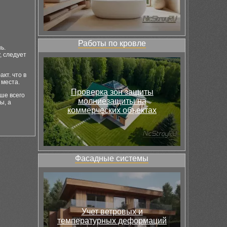
Работы по кровле
ь.
, следует
кт. что в
 места.
Проверка зон защиты
чше всего
молниезащиты на
ы, а
коммерческих объектах
Фасадные системы
Учет ветровых и
температурных деформаций