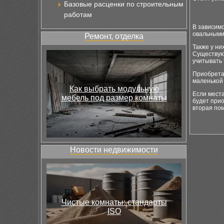
Базовые расценки по строительным
работам
В зависим
овальными
Ремонт, отделка
Также у ни
Существую
учитывать 
Приобретая
маленькой 
Как выбрать модульную
Если места
мебель под размер комнаты
будет прио
вторая пом
Новости недвижимости
Чистые комнаты: стандарты
ISO