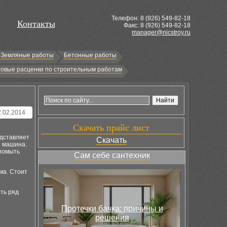
Телефон: 8 (
926
) 549-82-18
Контакты
Факс: 8 (926) 549-82-18
manager@nicstroy.ru
Земляные работы
Бетонные работы
овые расценки по строительным работам
2.02.2014
Скачать прайс лист
едставляет
Скачать
я машина.
 помыть
Сам себе сантехник
ма. Стоит
ать ряд
Протечки бачка: причины и
решения