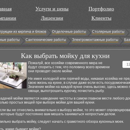
авная
Услуги и цены
Портфолио
мпании
Лицензии
Клиенты
трукции из кирпича и блоков
Отделочные работы
Столярные работы
ные работы
Сантехнические работы
Электромонтажные работы
Баз
Как выбрать мойку для кухни
Пожалуй, все хозяйки современного мира не
1
будут спорить с тем, что половину всего времени
они проводят около мойки.
Не имея холодной или горячей воды, никакая хозяйка не пр
свою жизнь на кухне, в случае даже если есть посудомоечна
Значение мойки на каждой кухне очень высоко, здесь можно
овощи, выпотрошить курочку, почистить рыбу.
адачей мойки является наведение чистоты в самом главном месте любого до
олько простых вещей при выборе мойки для вашей кухни.
если вы не отнеслись внимательно к выбору мойки, то это может спровоциров
, которые будут постоянно вам мешать заниматься непростым делом.
ильно выбрать мойку, следует начать с грамотного обзора кухонных моек.
ть, какие бывают мойки?