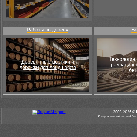
Работы по дереву
Бе
Технология 
Деревянные мостики и
радиацион
дорожки для ландшафта
бет
2008-2026 © 
Копирование публикаций без