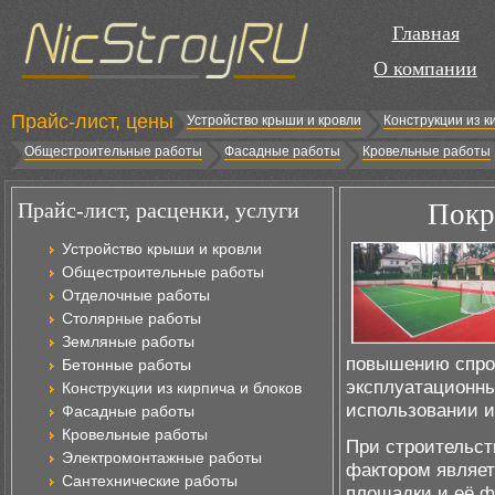
Главная
О компании
Прайс-лист, цены
Устройство крыши и кровли
Конструкции из к
Общестроительные работы
Фасадные работы
Кровельные работы
Прайс-лист, расценки, услуги
Покр
Устройство крыши и кровли
Общестроительные работы
Отделочные работы
Столярные работы
Земляные работы
повышению спрос
Бетонные работы
эксплуатационны
Конструкции из кирпича и блоков
использовании и
Фасадные работы
Кровельные работы
При строительст
Электромонтажные работы
фактором являет
Сантехнические работы
площадки и её ф