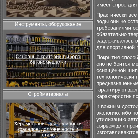
имеет спрос для
Практически все
воды они не ост
Инструменты, оборудование
требованиями ос
обязательно тве
задерживалась в
для спортивной 
Основные критерии выбора
Покрытия способ
бетономешалки
оно не боится м
оснащённой шип
технологически 
предназначенные
гарантируют дол
Стройматериалы
характеристик п
К важным достои
экологию, ибо п
утилизацию авт
Керамогранит для облицовки
сырьем для прои
фасадов: долговечность и
изготавливаются
стиль