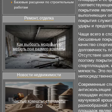
Базовые расценки по строительным
соответствующее
работам
покрытием являе
выполняющих оп
Ремонт, отделка
покрытия служит
удары и предотв
Чаще всего в сп
бесшовные покры
качество спортив
Как выбрать модульную
мебель под размер комнаты
долговечность п
Отсутствие швов
поэтому покрыти
спортплощадок, 
мягкость. Это п
Новости недвижимости
непосредственно
Современные сп
антискользящие 
площадки исполь
каучуковой крош
Чистые комнаты: стандарты
разнообразной.
ISO
площадок являют