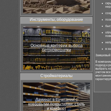
скр
нер
сох
Инструменты, оборудование
поз
быс
обл
пов
неп
Основные критерии выбора
в з
бетономешалки
Замшевый 
В компани
подход к 
выбрать на
учетом все
Стройматериалы
монтажники
гарантиру
Ламинат в сочетании с
ковровыми покрытиями: стиль
и комфорт