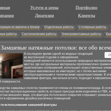
авная
Услуги и цены
Портфолио
мпании
Лицензии
Клиенты
трукции из кирпича и блоков
Отделочные работы
Столярные работы
ные работы
Сантехнические работы
Электромонтажные работы
Баз
Замшевые натяжные потолки: все обо всем
В последнее время одной из модных тенденций
2
во внутренней отделке и оформлении
помещений является использование природных материалов.
местах, где натуральные материалы проблематично примен
практических соображений, используют искусственные элем
которые максимально их имитируют, но с более высокими
эксплуатационными и техническими характеристиками. В эти
замшевая фактура, как нельзя кстати, подходит к оформлен
й поверхности.
водства замшевых полотен применяется пленка из поливинилхлорида. В соче
остью эксплуатационных свойств, которые присущи всем изделиям из ПВХ, и
остью внешнего вида, эта фактура потолочного покрытия открывает уникаль
ти в оформлении дизайна различных помещений.
ти использования замшевой фактуры