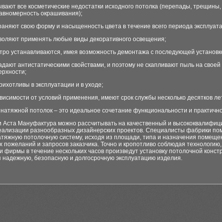
ывают все косметические недостатки исходного потолка (перепады, трещины,
авномерность окрашивания);
раняют свою форму и насыщенность цвета в течение всего периода эксплуата
воляют применять любые виды декоративного освещения;
тро устанавливаются, имея возможность демонтажа с последующей установк
адают антистатическими свойствами, и поэтому не скапливают пыль на своей
ерхности;
рихотливы в эксплуатации и в уходе;
ависимости от условий применения, имеют срок службы несколько десятков лет
натяжной потолок – это идеальное сочетание функциональности и практично
и Аста Мануфактура можно рассчитывать на качественный и высококвалифи
реализации разнообразных дизайнерских проектов. Специалисты фабрики по
тяжную потолочную систему, исходя из площади, типа и назначения помещен
х пожеланий и запросов заказчика. Точно и кропотливо соблюдая технологию,
 фирмы в течение нескольких часов произведут установку потолочной констр
я надежную, безопасную и долгосрочную эксплуатацию изделия.