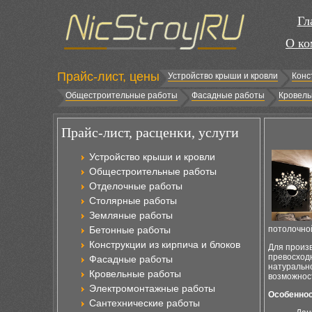
Гл
О ко
Прайс-лист, цены
Устройство крыши и кровли
Конс
Общестроительные работы
Фасадные работы
Кровель
Прайс-лист, расценки, услуги
Устройство крыши и кровли
Общестроительные работы
Отделочные работы
Столярные работы
Земляные работы
Бетонные работы
потолочно
Конструкции из кирпича и блоков
Для произ
превосходн
Фасадные работы
натуральн
Кровельные работы
возможнос
Электромонтажные работы
Особеннос
Сантехнические работы