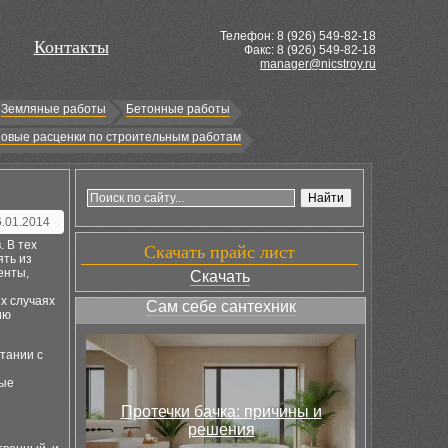
Телефон: 8 (
926
) 549-82-18
Контакты
Факс: 8 (926) 549-82-18
manager@nicstroy.ru
Земляные работы
Бетонные работы
овые расценки по строительным работам
6.01.2014
 В тех
Скачать прайс лист
ять из
енты,
Скачать
х случаях
Сам себе сантехник
ию
тании с
ные
Протечки бачка: причины и
решения