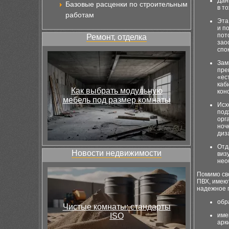
Дан
Базовые расценки по строительным
в т
работам
Эта
и п
пот
Ремонт, отделка
зао
спо
Зам
пре
«ес
каб
Как выбрать модульную
кон
мебель под размер комнаты
Исх
под
орг
ноч
диз
Отд
Новости недвижимости
виз
нео
Помимо сво
ПВХ, имею
надежное 
обр
Чистые комнаты: стандарты
ISO
име
арки