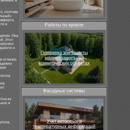
твенный, и
о, поэтому
альный»
омфорта,
сти и
Работы по кровле
щении. Она
ой. Этот
рабочего
 работе и
Проверка зон защиты
молниезащиты на
и отлично
коммерческих объектах
надежно
фект
олотна.
она
нат
Фасадные системы
отна из
ьное и
Учет ветровых и
упола,
температурных деформаций