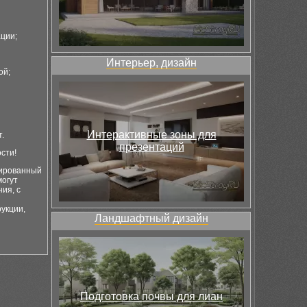
ции;
Интерьер, дизайн
ой;
Интерактивные зоны для
.
презентаций
сти!
цированный
могут
ия, с
укции,
Ландшафтный дизайн
Подготовка почвы для лиан