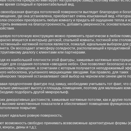
ные полотна прекрасно имитирует натуральную замшу, поэтому имеют естес
оже время солидный и презентабельный вид.
 своеобразная фактура потолочной поверхности выглядит благородно и богат
омещение, где она установлена, приобретает очень изысканный вид. «Натур
олок способен преобразить любую комнату и придать ей ощущение тепла и к
стрить внимание на благоустроенность, добавить уверенности, основательно
койствия.
шевую потолочную конструкцию можно применять практически в любом поме
красно впишется в интерьер детской, спальной комнаты, гостиной или столов
тественный» натяжной потолок является, пожалуй, идеальным выбором для 
инета. Он воссоздает атмосферу солидности, располагающей к продуктивной
структивному диалогу с клиентами или партнерами.
одя из наибольшей плотности этой фактуры, замшевые натяжные конструкци
ходят для создания потолков «звездное небо». Они позволяют безопасно и 
анизовать освещение, в сочетании с которым получается неподражаемый эф
ного небосклона, усыпанного мерцающими звездами. Как правило, для таких
айнерских творений останавливают свой выбор на черном или синем цвете п
авая предпочтение фактуре под замшу, необходимо учитывать тот факт, что 
уально уменьшает высоту и площадь помещения, поэтому для маленьких ком
бходимо подобрать другой микрорельеф.
их декоративных достоинств, замшевые натяжные потолки, как и другие пол
т высокие качественные показатели и обеспечивают помещению функционал
потолочное покрытие:
азуют идеально ровную поверхность;
ют возможность свободно принимать всевозможные архитектурные формы (к
, конусы, дюны и т.д.);