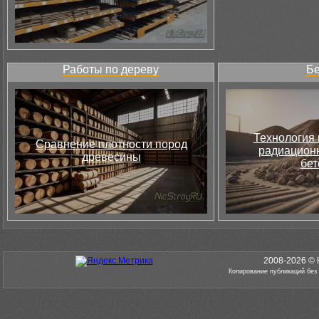
Работы по дереву
Бе
Технология 
Сравнение плотности пород
радиацион
древесины
бет
2008-2026 © 
Копирование публикаций без