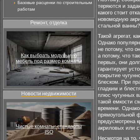
Базовые расценки по строительным
теряются и задаю
работам
какого стоит от
новомодную акри
Ремонт, отделка
стальной ванны?
Такой агрегат, к
Однако популярн
не потому, что 
а потому, что та
Как выбрать модульную
мебель под размер комнаты
первых, они дол
гарантирует уст
покрытие чугунн
блеском. При пр
гладким и блес
Новости недвижимости
плюс чугунных в
такой емкости с
времени. Однако
прямоугольной 
предусмотрена к
Чистые комнаты: стандарты
акриловых или с
ISO
Несмотря на то, 