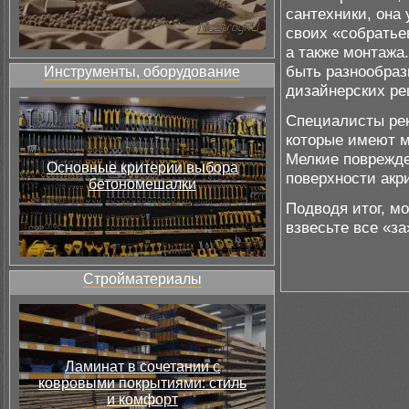
сантехники, она
своих «собратье
а также монтажа.
быть разнообраз
Инструменты, оборудование
дизайнерских ре
Специалисты рек
которые имеют м
Мелкие поврежде
Основные критерии выбора
поверхности акр
бетономешалки
Подводя итог, мо
взвесьте все «за
Стройматериалы
Ламинат в сочетании с
ковровыми покрытиями: стиль
и комфорт