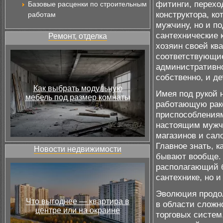
фитинги, переход
Базовые расценки по строительным
конструктора, ко
работам
мужчину, но и по
сантехнические 
Ремонт, отделка
хозяин своей кв
соответствующие
административног
собственно, и де
Как выбрать модульную
Имея под рукой 
мебель под размер комнаты
работающую рак
приспособлениям
настоящим мужчи
магазинов и сал
Главное знать, к
Новости недвижимости
бывают вообще. «
располагающий б
сантехнике, но 
Эволюция продол
Что выгоднее — квартира в
в области сложно
центре или на окраине
торговых систем