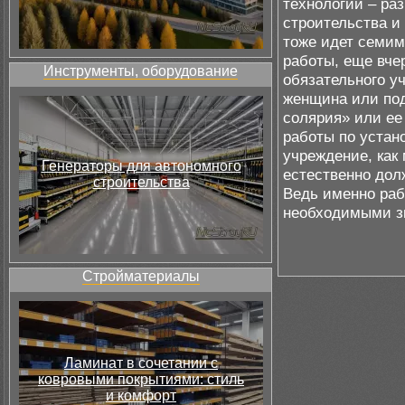
технологий – ра
строительства и 
тоже идет семим
работы, еще вч
Инструменты, оборудование
обязательного у
женщина или под
солярия» или е
работы по устано
учреждение, как
Генераторы для автономного
естественно дол
строительства
Ведь именно раб
необходимыми з
Стройматериалы
Ламинат в сочетании с
ковровыми покрытиями: стиль
и комфорт