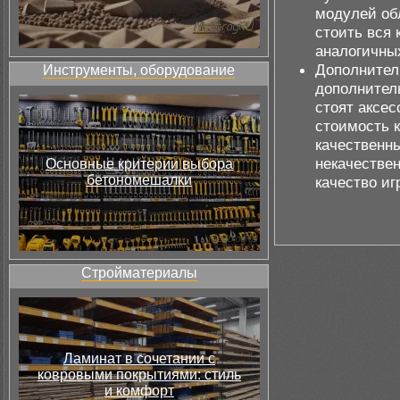
модулей об
стоить вся
аналогичных
Дополнител
Инструменты, оборудование
дополнител
стоят аксе
стоимость к
качественн
некачествен
Основные критерии выбора
бетономешалки
качество иг
Стройматериалы
Ламинат в сочетании с
ковровыми покрытиями: стиль
и комфорт