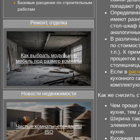
Базовые расценки по строительным
попадают ру
работам
Определенн
имеют разну
Ремонт, отделка
стол-шкаф 
аналогичны
В различны
по стоимос
т.п.). К пр
Как выбрать модульную
процентов 
мебель под размер комнаты
столешниц
Если в
расч
кухонного г
комплектую
Новости недвижимости
Как же снизить 
Чем проще 
кухни, тем 
Ширина так
элементов 
Чистые комнаты: стандарты
кухне.
ISO
Кухонная м