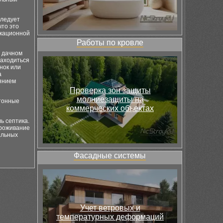
Следует
то это
икационной
Работы по кровле
а дачном
находиться
нок или
а
янием
Проверка зон защиты
молниезащиты на
етонные
коммерческих объектах
ь септика.
проживание
альных
Фасадные системы
Учет ветровых и
температурных деформаций