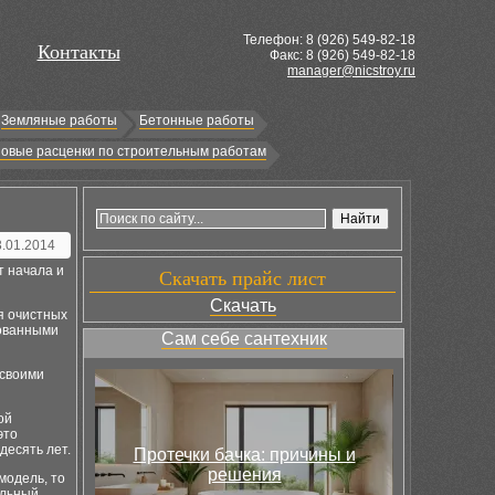
Телефон: 8 (
926
) 549-82-18
Контакты
Факс: 8 (926) 549-82-18
manager@nicstroy.ru
Земляные работы
Бетонные работы
овые расценки по строительным работам
3.01.2014
т начала и
Скачать прайс лист
Скачать
я очистных
бованными
Сам себе сантехник
 своими
ой
это
десять лет.
Протечки бачка: причины и
решения
модель, то
ельный