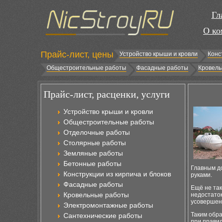
Гл
О ко
Прайс-лист, цены
Устройство крыши и кровли
Конс
Общестроительные работы
Фасадные работы
Кровель
Прайс-лист, расценки, услуги
Устройство крыши и кровли
Общестроительные работы
Отделочные работы
Столярные работы
Земляные работы
Бетонные работы
Главным до
Конструкции из кирпича и блоков
руками.
Фасадные работы
Ещё не так
Кровельные работы
недостаток
усовершенс
Электромонтажные работы
Таким обра
Сантехнические работы
при правил