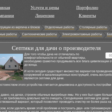
авная
Услуги и цены
Портфолио
мпании
Лицензии
Клиенты
трукции из кирпича и блоков
Отделочные работы
Столярные работы
ные работы
Сантехнические работы
Электромонтажные работы
Баз
Септики для дачи о производителя
Для того чтобы дача не отличалась по
0
комфортабельности от обычной квартиры,
необходимо грамотно продумывать все блага цивилизации о
до конца.
И хотя сегодня существует множество вариантов проведени
сооружений и канализационных конструкций, очень востре
являются септики для дачи.
стоинством этого устройства считается дешевизна и доступность постройки
 давно, на дачах, строили обычные выгребные ямы. Но у них был один больш
 – их требовалось довольно часто очищать. Сегодняшние септики для дачи - 
твованный вариант, который позволяет проводить очистку не более раза на 
зом, если уделить время этой проблеме и построить двух- или трёхкамерную 
ьной эксплуатации и уходе, она прослужит своим хозяевам достаточно длит