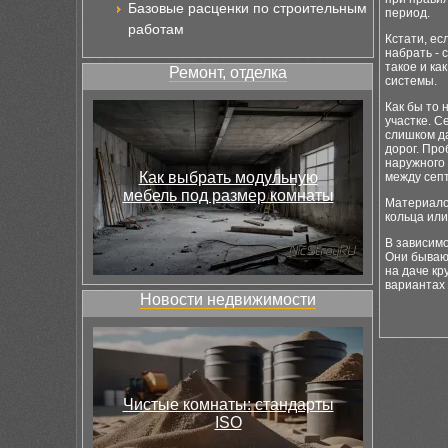
Базовые расценки по строительным
период.
работам
Кстати, ес
набрать - 
такое и ка
Ремонт, отделка
системы.
Как бы то 
участке. С
слишком да
дорог. Про
наружного
Как выбрать модульную
между септ
мебель под размер комнаты
Материало
кольца или
В зависимо
Они бывают
на даче кр
вариантах 
Новости недвижимости
Чистые комнаты: стандарты
ISO