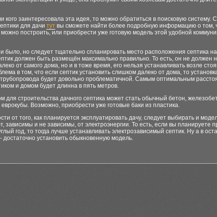
ли кого заинтересовала эта идея, то можно обратиться в поисковую систему. 
септики для дачи
тут
вы сможете найти более подробную информацию о том, ч
к можно построить, или приобрести уже готовую модель этой удобной коммун
ни было, но следует тщательно спланировать место расположения септика н
ептик должен быть размещён максимально правильно. То есть, он не должен 
леко от самого дома, но и в тоже время, его нельзя устанавливать возле стоя
блема в том, что если септик установить слишком далеко от дома, то установк
 трубопровода будет довольно проблематичной. Самым оптимальным рассто
иком и домом будет длинна в пять метров.
м для строительства дачного септика может стать обычный бетон, железоб
 еврокубы. Возможно, приобрести уже готовые баки из пластика.
сти от того, как планируется эксплуатировать дачу, следует выбирать и модел
, зависимы и не зависимы, от электроэнергии. То есть, если вы планируете 
углый год, то тогда лучше устанавливать электрозависимый септик. Ну а в ост
- достаточно установить обыкновенную модель.