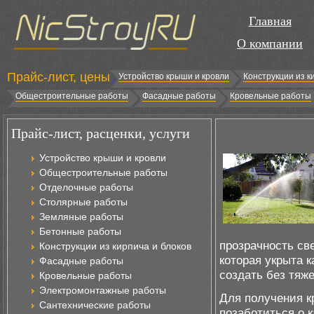
Главная
О компании
Прайс-лист, цены
Устройство крыши и кровли
Конструкции из к
Общестроительные работы
Фасадные работы
Кровельные работы
Прайс-лист, расценки, услуги
Устройство крыши и кровли
Общестроительные работы
Отделочные работы
Столярные работы
Земляные работы
Бетонные работы
прозрачность све
Конструкции из кирпича и блоков
которая укрыта 
Фасадные работы
создать без тяж
Кровельные работы
Электромонтажные работы
Для получения кр
Сантехнические работы
позаботиться о 