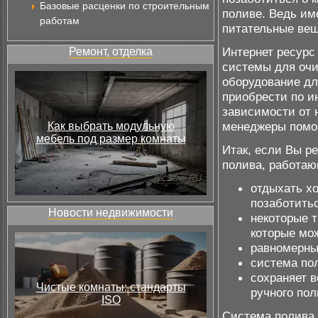
Базовые расценки по строительным
поливе. Ведь им
работам
питательные вещ
Интернет ресурс 
Ремонт, отделка
системы для оч
оборудование дл
приобрести по и
зависимости от 
менеджеры помог
Как выбрать модульную
мебель под размер комнаты
Итак, если Вы р
полива, работаю
отдыхать хо
позаботитьс
Новости недвижимости
некоторые 
которые мож
равномерны
система пол
сохраняет 
Чистые комнаты: стандарты
ручного пол
ISO
Система полива 