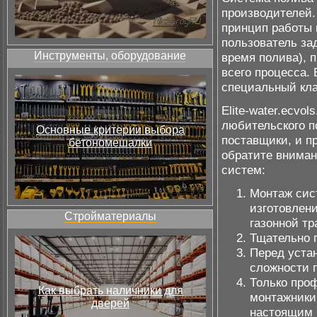
производителей.
принцип работы 
пользователь за
Инструменты, оборудование
время полива), 
всего процесса.
специальный кла
Elite-water.ecvo
любительского пол
Основные критерии выбора
поставщики, и п
бетономешалки
обратите вниман
систем:
Монтаж сис
изготовлени
Стройматериалы
газонной тр
Тщательно 
Перед устан
сложности 
Только про
Как выбрать наличники для
монтажники
дверей
настоящим 