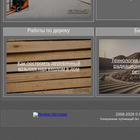
Работы по дереву
Бе
Технология 
Как построить деревянный
радиацион
козырек над входом в дом
бет
2008-2026 © 
Копирование публикаций без