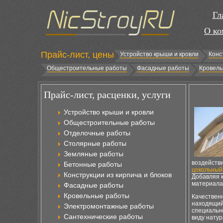
Гл
О ко
Прайс-лист, цены
Устройство крыши и кровли
Конс
Общестроительные работы
Фасадные работы
Кровель
Прайс-лист, расценки, услуги
Устройство крыши и кровли
Общестроительные работы
Отделочные работы
Столярные работы
Земляные работы
воздействи
Бетонные работы
цокольный
Конструкции из кирпича и блоков
Добавляя к
материала 
Фасадные работы
Кровельные работы
Качествен
находящийс
Электромонтажные работы
специальн
Сантехнические работы
виду нату