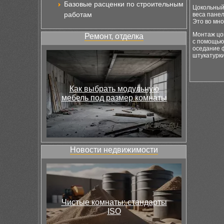
Базовые расценки по строительным
Цокольный
работам
веса панел
Это во мно
Монтаж цо
Ремонт, отделка
с помощью
оседание 
штукатурки
Как выбрать модульную
мебель под размер комнаты
Новости недвижимости
Чистые комнаты: стандарты
ISO