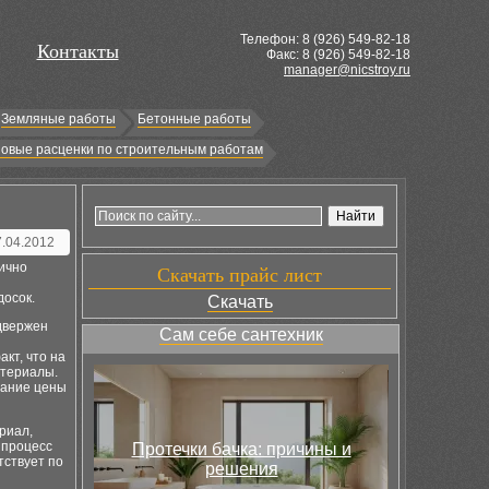
Телефон: 8 (
926
) 549-82-18
Контакты
Факс: 8 (926) 549-82-18
manager@nicstroy.ru
Земляные работы
Бетонные работы
овые расценки по строительным работам
7.04.2012
ично
Скачать прайс лист
досок.
Скачать
одвержен
Сам себе сантехник
кт, что на
атериалы.
тание цены
риал,
 процесс
Протечки бачка: причины и
тствует по
решения