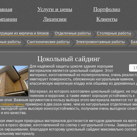
авная
Услуги и цены
Портфолио
мпании
Лицензии
Клиенты
трукции из кирпича и блоков
Отделочные работы
Столярные работы
ные работы
Сантехнические работы
Электромонтажные работы
Баз
Цокольный сайдинг
Для надёжной защиты цоколя здания хорошим
1
материалом является цокольный сайдинг. Этот
материал, изготовляемый из полипропилена, очень реалист
имитирует поверхность, обложенную натуральным камнем,
классическую кирпичную кладку или обшивку из деревянных 
Материал, из которого изготовлен цокольный сайдинг, не п
гниению и коррозии, а также имеет хорошую устойчивость к
ю огня. Важным аргументом в пользу выбора этого материала является тот фа
 сайдинг цены
примерно в два раза ниже, чем на натуральные отделочные м
 выгодной цене высокую износоустойчивость, получаем очень выгодное соче
и его качества.
ная имитация природных материалов достигается методом давления на мате
я в пресс-форме, изготовленной по слепку с натуральной стены. Завершает
ое окрашивание, благодаря которому цокольный сайдинг максимально соотве
ральному материалу.