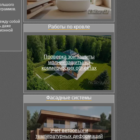
большого
ограммов.
между собой
ь даже
Работы по кровле
ционной
Проверка зон защиты
молниезащиты на
коммерческих объектах
Фасадные системы
Учет ветровых и
температурных деформаций