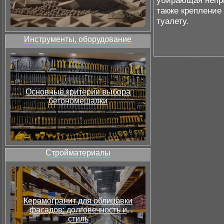
убирающая непри
также крепление
туалету.
Инструменты, оборудование
Основные критерии выбора
бетономешалки
Стройматериалы
Керамогранит для облицовки
фасадов: долговечность и
стиль