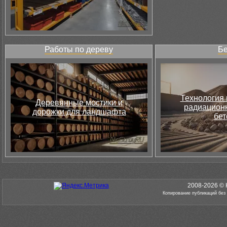
Работы по дереву
Бе
Технология 
Деревянные мостики и
радиацион
дорожки для ландшафта
бет
2008-2026 © 
Копирование публикаций без