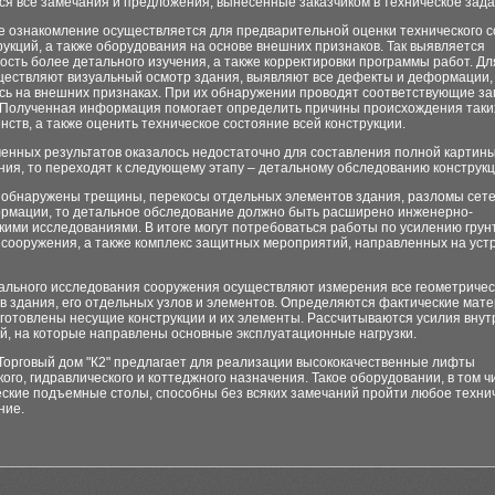
я все замечания и предложения, вынесенные заказчиком в техническое зада
е ознакомление осуществляется для предварительной оценки технического 
рукций, а также оборудования на основе внешних признаков. Так выявляется
сть более детального изучения, а также корректировки программы работ. Дл
ществляют визуальный осмотр здания, выявляют все дефекты и деформации,
сь на внешних признаках. При их обнаружении проводят соответствующие з
 Полученная информация помогает определить причины происхождения таки
ств, а также оценить техническое состояние всей конструкции.
ченных результатов оказалось недостаточно для составления полной картин
ия, то переходят к следующему этапу – детальному обследованию конструкц
 обнаружены трещины, перекосы отдельных элементов здания, разломы сете
рмации, то детальное обследование должно быть расширено инженерно-
кими исследованиями. В итоге могут потребоваться работы по усилению грун
 сооружения, а также комплекс защитных мероприятий, направленных на уст
тального исследования сооружения осуществляют измерения все геометричес
 здания, его отдельных узлов и элементов. Определяются фактические мате
зготовлены несущие конструкции и их элементы. Рассчитываются усилия внут
й, на которые направлены основные эксплуатационные нагрузки.
Торговый дом "К2" предлагает для реализации высококачественные лифты
ого, гидравлического и коттеджного назначения. Такое оборудовании, в том ч
еские подъемные столы, способны без всяких замечаний пройти любое техни
ние.