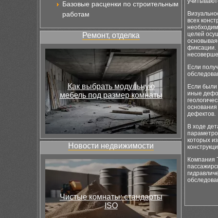
учитываютс
Базовые расценки по строительным
работам
Визуально
всех конст
необходимо
целей осу
Ремонт, отделка
основывая
фиксации.
несовершен
Если полу
обследован
Как выбрать модульную
Если были
иные дефо
мебель под размер комнаты
геологичес
основания
дефектов.
В ходе де
параметров
которых и
Новости недвижимости
конструкци
Компания 
пассажирск
гидравлич
обследова
Чистые комнаты: стандарты
ISO