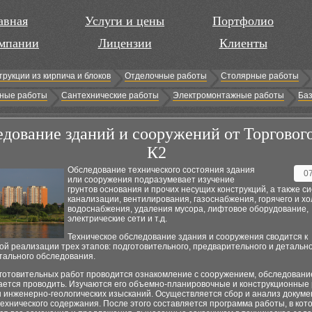
авная
Услуги и цены
Портфолио
мпании
Лицензии
Клиенты
трукции из кирпича и блоков
Отделочные работы
Столярные работы
ные работы
Сантехнические работы
Электромонтажные работы
Баз
дование зданий и сооружений от Торговог
К2
Обследование технического состояния здания
0
или сооружения подразумевает изучение
грунтов основания и прочих несущих конструкций, а также с
канализации, вентилирования, газоснабжения, горячего и х
водоснабжения, удаления мусора, лифтовое оборудование,
электрические сети и т.д.
Техническое обследование здания и сооружения сводится к
й реализации трех этапов: подготовительного, предварительного и детальн
тального обследования.
дготовительных работ проводится ознакомление с сооружением, обследовани
ается проводить. Изучаются его объемно-планировочные и конструкционные
 инженерно-геологических изысканий. Осуществляется сбор и анализ докум
ехнического содержания. После этого составляется программа работы, в кот