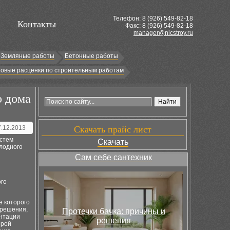
Телефон: 8 (
926
) 549-82-18
Контакты
Факс: 8 (926) 549-82-18
manager@nicstroy.ru
Земляные работы
Бетонные работы
овые расценки по строительным работам
о дома
7.12.2013
Скачать прайс лист
истем
Скачать
олодного
Сам себе сантехник
ого
е которого
 решения,
Протечки бачка: причины и
ентации
решения
орой