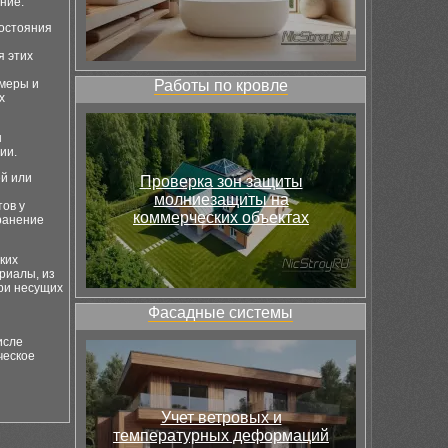
ние.
состояния
я этих
амеры и
Работы по кровле
х
ы
ии.
й или
Проверка зон защиты
молниезащиты на
тов у
коммерческих объектах
ранение
ких
риалы, из
ри несущих
Фасадные системы
исле
ческое
Учет ветровых и
температурных деформаций