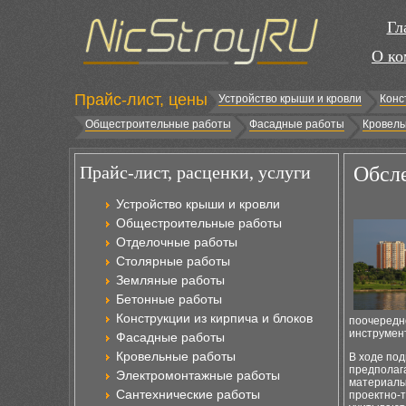
Гл
О ко
Прайс-лист, цены
Устройство крыши и кровли
Конс
Общестроительные работы
Фасадные работы
Кровель
Прайс-лист, расценки, услуги
Обсле
Устройство крыши и кровли
Общестроительные работы
Отделочные работы
Столярные работы
Земляные работы
Бетонные работы
Конструкции из кирпича и блоков
поочередно
инструмен
Фасадные работы
Кровельные работы
В ходе по
предполаг
Электромонтажные работы
материалы
Сантехнические работы
проектно-т