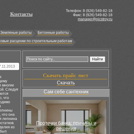
Телефон: 8 (
926
) 549-82-18
Контакты
Факс: 8 (926) 549-82-18
manager@nicstroy.ru
Земляные работы
Бетонные работы
овые расценки по строительным работам
7.11.2013
Скачать прайс лист
в
щему
Скачать
о многие
ой. Следуя
Сам себе сантехник
аются
, что
ходимо
я
лепнины
 что она
ая лепнина
Протечки бачка: причины и
статков.
делия из
решения
 был