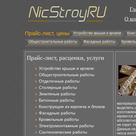
Гл
О ко
Прайс-лист, цены
Устройство крыши и кровли
Конс
Общестроительные работы
Фасадные работы
Кровель
Прайс-лист, расценки, услуги
Устройство крыши и кровли
Общестроительные работы
Отделочные работы
Столярные работы
Земляные работы
Бетонные работы
материало
Конструкции из кирпича и блоков
выделить ц
изготовле
Фасадные работы
является л
Кровельные работы
абсолютно 
не горит. 
Электромонтажные работы
Данные нед
Сантехнические работы
гипса изго