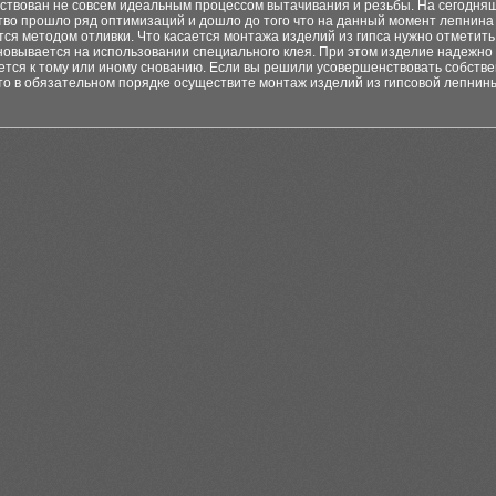
ствован не совсем идеальным процессом вытачивания и резьбы. На сегодня
во прошло ряд оптимизаций и дошло до того что на данный момент лепнина 
ся методом отливки. Что касается монтажа изделий из гипса нужно отметить 
новывается на использовании специального клея. При этом изделие надежно
ется к тому или иному снованию. Если вы решили усовершенствовать собств
то в обязательном порядке осуществите монтаж изделий из гипсовой лепнин