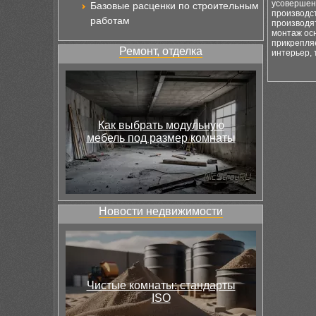
усовершен
Базовые расценки по строительным
производст
работам
производят
монтаж ос
прикрепля
Ремонт, отделка
интерьер, 
Как выбрать модульную
мебель под размер комнаты
Новости недвижимости
Чистые комнаты: стандарты
ISO