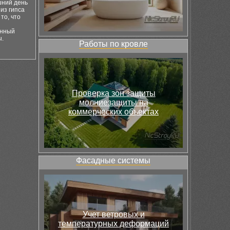
шний день
из гипса
то, что
енный
ы.
Работы по кровле
Проверка зон защиты
молниезащиты на
коммерческих объектах
Фасадные системы
Учет ветровых и
температурных деформаций