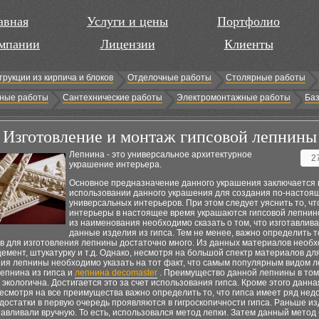
авная
Услуги и цены
Портфолио
мпании
Лицензии
Клиенты
трукции из кирпича и блоков
Отделочные работы
Столярные работы
ные работы
Сантехнические работы
Электромонтажные работы
Баз
Изготовление и монтаж гипсовой лепнины
Лепнина - это универсальное архитектурное
2
украшение интерьера.
Основное предназначение данного украшения заключается 
использовании данного украшения для создания по-настоя
универсальных интерьеров. При этом следует уяснить то, чт
интерьеры в настоящее время украшаются гипсовой лепнин
из наименования необходимо сказать о том, что изготавлив
данные изделия из гипса. Тем не менее, важно определить то
в для изготовления лепнины достаточно много. Из данных материалов необ
емент, штукатурку и т.д. Однако, несмотря на большой спектр материалов дл
ния лепнины необходимо указать на тот факт, что самым популярным видом 
епнина из гипса и
лепнина decomaster
. Преимущество данной лепнины в том,
экологична. Достигается это за счет использования гипса. Кроме этого данн
Несмотря на все преимущества важно определить то, что гипса имеет ряд недо
остатки в первую очередь проявляются в гигроскопичности гипса. Раньше из
тавливали вручную. То есть, использовался метод лепки. Затем данный метод