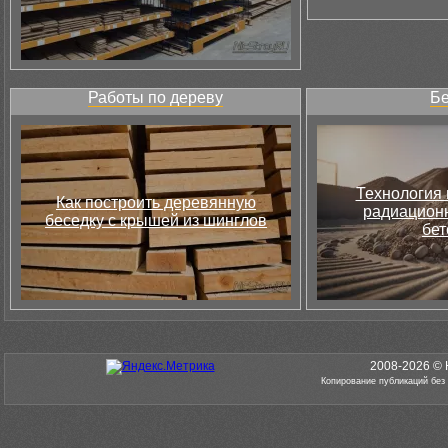
Работы по дереву
Бе
Технология 
Как построить деревянную
радиацион
беседку с крышей из шинглов
бет
2008-2026 © 
Копирование публикаций без