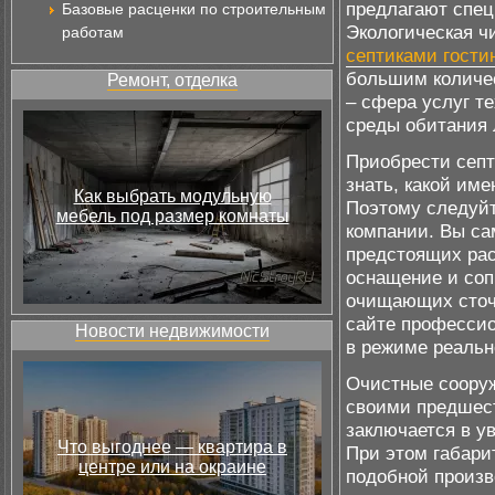
предлагают спец
Базовые расценки по строительным
Экологическая ч
работам
септиками гости
большим количе
Ремонт, отделка
– сфера услуг те
среды обитания
Приобрести септ
знать, какой им
Как выбрать модульную
Поэтому следуйт
мебель под размер комнаты
компании. Вы са
предстоящих рас
оснащение и со
очищающих сточ
сайте профессио
Новости недвижимости
в режиме реальн
Очистные сооруж
своими предшест
заключается в у
Что выгоднее — квартира в
При этом габари
центре или на окраине
подобной произв