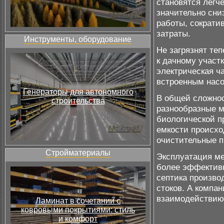
становятся легче
значительно сни
работы, сократи
затраты.
Инструменты, оборудование
Не загрязнят те
к дачному участ
электрическая ч
встроенным насо
Генераторы для автономного
В общей сложно
строительства
разнообразные 
биологической п
емкости происхо
очистительные п
Стройматериалы
Эксплуатация ме
более эффективн
септика произво
стоков. А компа
взаимодействию 
Ламинат в сочетании с
ковровыми покрытиями: стиль
и комфорт