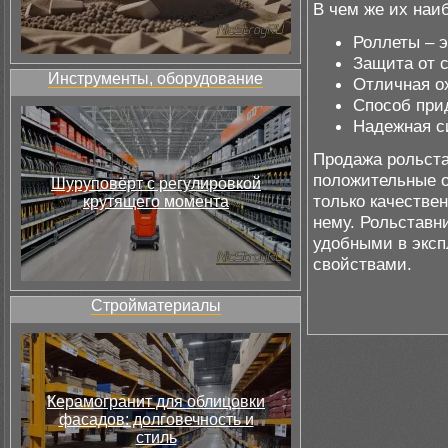
В чем же их наи
Роллеты – 
Защита от с
Инструменты, оборудование
Отличная ох
Способ при
Надежная си
Продажа рольст
положительные о
Шуруповёрт с регулировкой
только качестве
крутящего момента
нему. Рольставн
удобными в экс
свойствами.
Стройматериалы
Керамогранит для облицовки
фасадов: долговечность и
стиль