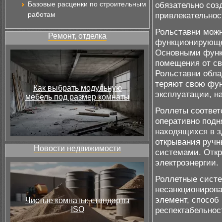
Базовые расценки по строительным
обязательно соз
работам
привлекательнос
Рольставни можн
Ремонт, отделка
функционирующ
Основными функ
помещения от св
Рольставни обл
теряют свою фун
Как выбрать модульную
эксплуатации, н
мебель под размер комнаты
Роллеты соответ
оперативно подн
находящихся в з
открывания ручн
Новости недвижимости
системами. Откр
электроэнергии.
Роллетные систе
несанкционирова
элемент, способ
Чистые комнаты: стандарты
ISO
респектабельнос