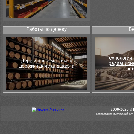
Работы по дереву
Бе
Технология 
Деревянные мостики и
радиацион
дорожки для ландшафта
бет
2008-2026 © 
Копирование публикаций без