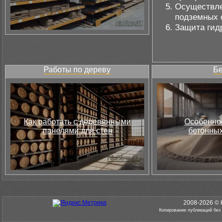
Осуществле
подземных 
Защита гид
Работы по дереву
Бе
Как работать с деревянными
Особеннос
панелями для стен
бетонных
2008-2026 © 
Копирование публикаций без