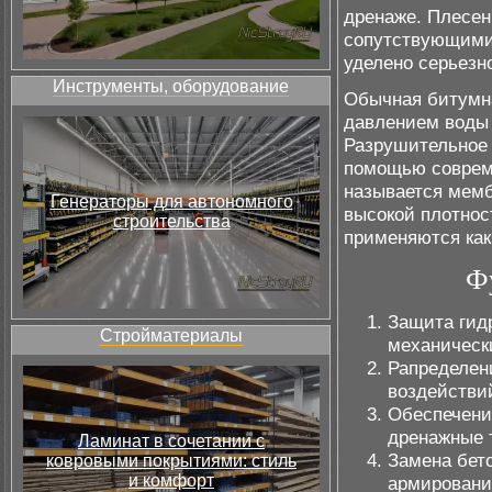
дренаже. Плесен
сопутствующими 
уделено серьезн
Инструменты, оборудование
Обычная битумна
давлением воды 
Разрушительное 
помощью совреме
называется мемб
Генераторы для автономного
высокой плотнос
строительства
применяются как
Ф
Защита гид
Стройматериалы
механическ
Рапределен
воздействий
Обеспечени
дренажные 
Ламинат в сочетании с
Замена бет
ковровыми покрытиями: стиль
и комфорт
армировани