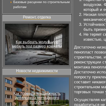
Базовые расценки по строительным
воздухом. Ф
работам
который и 
Низкая пло
Ремонт, отделка
механическу
Устойчивост
быть примес
Не теряет с
известью, ц
Как выбрать модульную
мебель под размер комнаты
Достаточно низк
пенопласт позво
строительстве, 
реконструкции с
монтажа пенопла
Новости недвижимости
Достаточно испо
попросту прикле
составит никаког
строительном ма
торговых точках
Как проверить надёжность
девелопера коттеджного
Осуществляя кап
посёлка
позаботиться не 