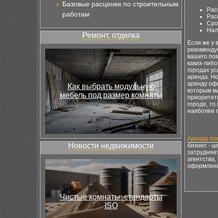
Базовые расценки по строительным
Рас
работам
Рас
Сро
Нал
Ремонт, отделка
Если же у 
рекомендуе
вашего по
каких-либо
городах ус
аренда. Но
аренду оф
Как выбрать модульную
которым вы
мебель под размер комнаты
приоритет
городе, то
наиболее 
Аренда п
Новости недвижимости
бизнес - ц
затрудняет
агентства,
оформлени
Чистые комнаты: стандарты
ISO