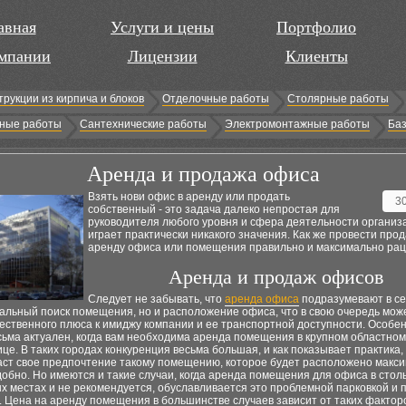
авная
Услуги и цены
Портфолио
мпании
Лицензии
Клиенты
трукции из кирпича и блоков
Отделочные работы
Столярные работы
ные работы
Сантехнические работы
Электромонтажные работы
Баз
Аренда и продажа офиса
Взять нови офис в аренду или продать
3
собственный - это задача далеко непростая для
руководителя любого уровня и сфера деятельности организ
играет практически никакого значения. Как же провести про
аренду офиса или помещения правильно и максимально ра
Аренда и продаж офисов
Следует не забывать, что
аренда офиса
подразумевают в се
альный поиск помещения, но и расположение офиса, что в свою очередь мож
ественного плюса к имиджу компании и ее транспортной доступности. Особе
сьма актуален, когда вам необходима аренда помещения в крупном областном
ице. В таких городах конкуренция весьма большая, и как показывает практика,
аст свое предпочтение такому помещению, которое будет расположено макс
добно. Но имеются и такие случаи, когда аренда помещения для офиса в стол
 местах и не рекомендуется, обуславливается это проблемной парковкой и 
. Цена на аренду помещения в большинстве случаев зависит от таких фактор