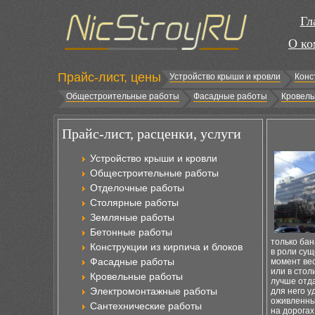
Гл
О ко
Прайс-лист, цены
Устройство крыши и кровли
Конс
Общестроительные работы
Фасадные работы
Кровель
Прайс-лист, расценки, услуги
Устройство крыши и кровли
Общестроительные работы
Отделочные работы
Столярные работы
Земляные работы
Бетонные работы
только бан
Конструкции из кирпича и блоков
в роли сущ
Фасадные работы
момент ве
или в стол
Кровельные работы
лучше отд
Электромонтажные работы
для него у
оживленных
Сантехнические работы
на дорогах