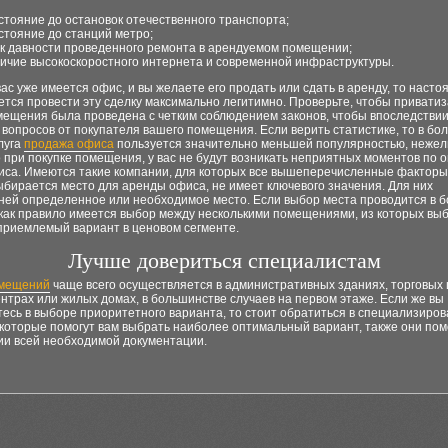
стояние до остановок отечественного транспорта;
стояние до станций метро;
к давности проведенного ремонта в арендуемом помещении;
ичие высокоскоростного интернета и современной инфраструктуры.
вас уже имеется офис, и вы желаете его продать или сдать в аренду, то насто
тся провести эту сделку максимально легитимно. Проверьте, чтобы привати
мещения была проведена с четким соблюдением законов, чтобы впоследствии
 вопросов от покупателя вашего помещения. Если верить статистике, то в бо
луга
продажа офиса
пользуется значительно меньшей популярностью, нежел
 при покупке помещения, у вас не будут возникать неприятных моментов по о
иса. Имеются такие компании, для которых все вышеперечисленные факторы
бирается место для аренды офиса, не имеет ключевого значения. Для них
ней определенное или необходимое место. Если выбор места проводится в 
 как правило имеется выбор между несколькими помещениями, из которых вы
приемлемый вариант в ценовом сегменте.
Лучше довериться специалистам
омещений
чаще всего осуществляется в административных зданиях, торговых 
ентрах или жилых домах, в большинстве случаев на первом этаже. Если же вы
есь в выборе приоритетного варианта, то стоит обратиться в специализиро
 которые помогут вам выбрать наиболее оптимальный вариант, также они помо
и всей необходимой документации.