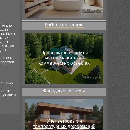
Работы по кровле
ятельно
зация
 не было
льших
и его
плате за
, по
Проверка зон защиты
молниезащиты на
большом
бирается
коммерческих объектах
центрах,
Фасадные системы
ванные
гут вам в
Учет ветровых и
температурных деформаций