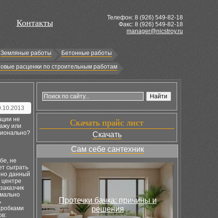
Телефон: 8 (
926
) 549-82-18
Контакты
Факс: 8 (926) 549-82-18
manager@nicstroy.ru
Земляные работы
Бетонные работы
овые расценки по строительным работам
0.10.2013
ации не
Скачать прайс лист
дажу или
ционально?
Скачать
Сам себе сантехник
бе, не
ет сыграть
нно данный
 центре
 заказчик
имально
Протечки бачка: причины и
ь
пробками
решения
ов: