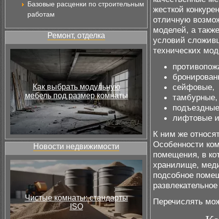
Базовые расценки по строительным
жесткой конкуре
работам
отличную возмож
моделей, а такж
Ремонт, отделка
условий сложивш
технических мод
противопож
бронирован
сейфовые,
Как выбрать модульную
мебель под размер комнаты
тамбурные,
подъездные
лифтовые и
К ним же относят
Особенности ком
Новости недвижимости
помещения, в ко
хранилище, меди
подсобное помещ
развлекательное
Чистые комнаты: стандарты
Перечислять мож
ISO