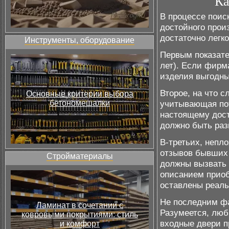
Ка
В процессе поис
достойного прои
достаточно легко
Инструменты, оборудование
Первым показате
лет). Если фирм
изделия выгодны
Второе, на что с
Основные критерии выбора
бетономешалки
учитывающая пот
настоящему дост
должно быть ра
В-третьих, непл
отзывов бывших 
Стройматериалы
должны вызвать 
описанием приоб
оставлены реал
Не последним фа
Ламинат в сочетании с
Разумеется, люб
ковровыми покрытиями: стиль
входные двери п
и комфорт