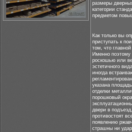
размеры дверных
категории станд
предметом повы
Как только вы о
приступать к по
том, что главно
Именно поэтому 
роскошью или ве
эстетичного вида
иногда встраиваю
регламентирован
указана площадь
отделки металли
порошковый окра
эксплуатационны
двери в подъезд
противостоят вс
появлению ржавч
страшны ни удар