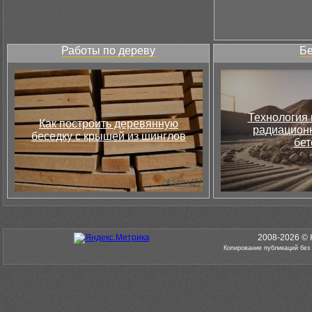
Работы по дереву
Бе
Технология 
Как построить деревянную
радиацион
беседку с крышей из шинглов
бет
2008-2026 © 
Копирование публикаций без