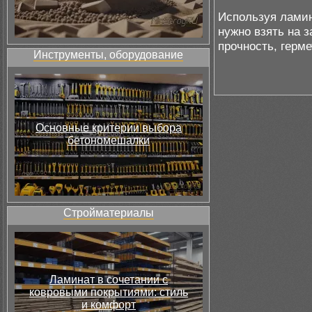
Используя ламин
нужно взять на 
прочность, герм
Инструменты, оборудование
Основные критерии выбора
бетономешалки
Стройматериалы
Ламинат в сочетании с
ковровыми покрытиями: стиль
и комфорт