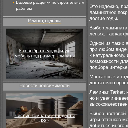
Базовые расценки по строительным
Это надежно, пра
работам
ламинатное покр
долгие годы.
Ремонт, отделка
Выбор ламината,
легких, так как
Одной из таких 
при любом виде 
Как выбрать модульную
к натуральному,
мебель под размер комнаты
возможности для
подборе интерье
Монтажные и отд
достаточно прос
Новости недвижимости
Ламинат Tarkett 
но и увеличивае
высококачествен
Выбор цветовой 
Чистые комнаты: стандарты
игры оттенков м
ISO
добиться иного 