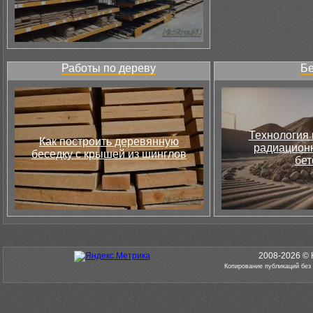
Работы по дереву
Бе
Технология 
Как построить деревянную
радиацион
беседку с крышей из шинглов
бет
2008-2026 © 
Копирование публикаций без