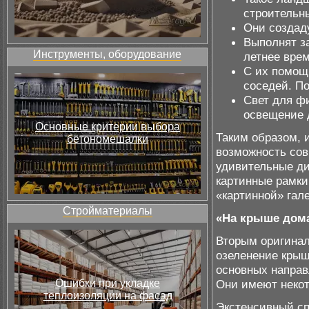
строительн
Они создад
Выполнят з
Инструменты, оборудование
летнее врем
С их помощ
соседей. По
Свет для ф
освещение д
Основные критерии выбора
Таким образом, 
бетономешалки
возможность сов
удивительные ди
картинные рамки
«картинной» гал
Стройматериалы
«На крыше дом
Вторым оригинал
озеленение крыш
основных направ
Ошибки при укладке
Они имеют неко
теплоизоляции на фасад
Экстенсивный сп