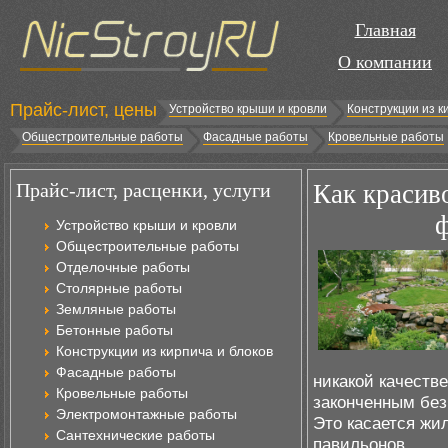
Главная
О компании
Прайс-лист, цены
Устройство крыши и кровли
Конструкции из к
Общестроительные работы
Фасадные работы
Кровельные работы
Прайс-лист, расценки, услуги
Как красив
Устройство крыши и кровли
Общестроительные работы
Отделочные работы
Столярные работы
Земляные работы
Бетонные работы
Конструкции из кирпича и блоков
Фасадные работы
никакой качеств
Кровельные работы
законченным без
Электромонтажные работы
Это касается жи
Сантехнические работы
павильонов.