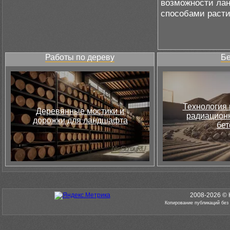
возможности лан
способами раст
Работы по дереву
Бе
Технология 
Деревянные мостики и
радиацион
дорожки для ландшафта
бет
2008-2026 © 
Копирование публикаций без