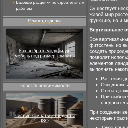
Базовые расценки по строительным
Существует неск
работам
живой мир расте
функцию, но и м
Ремонт, отделка
Вертикальное о
Все вертикальны
фитостены из вь
Как выбрать модульную
создать природн
мебель под размер комнаты
позволят исполь
элементов ланд
выполнять некот
Растения д
Они должны
Новости недвижимости
Стена долж
При выборе
предпочтен
При создании ве
Чистые комнаты: стандарты
некоторые практ
ISO
Такое ланд