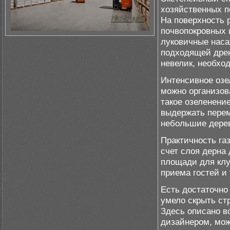
хозяйственных п
На поверхность 
почвопокровных 
луковичные наса
подходящей дрен
невелик, необхо
Интенсивное озе
можно организов
такое озеленени
выдержать пере
небольшие дере
Практичность га
счет слоя дерна
площади для клу
приема гостей и 
Есть достаточно
умело скрыть ст
Здесь описано в
дизайнером, мож