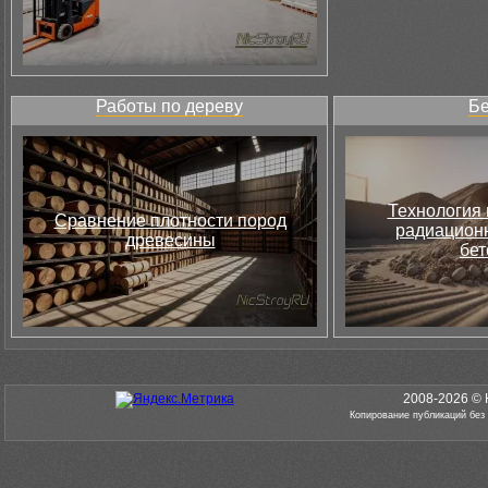
Работы по дереву
Бе
Технология 
Сравнение плотности пород
радиацион
древесины
бет
2008-2026 © 
Копирование публикаций без