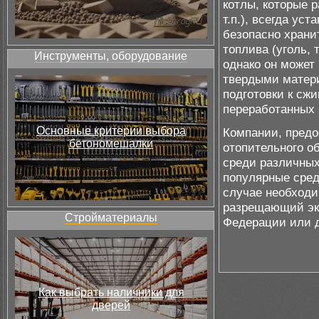
котлы, которые 
т.п.), всегда ус
безопасно храни
топлива (уголь, 
Инструменты, оборудование
однако он может 
твердыми матери
подготовки к сжи
переработанных 
Основные критерии выбора
Компании, предо
бетономешалки
отопительного о
среди различных
популярные сред
случае необходи
разрещающий экс
Стройматериалы
Федерации или д
Как выбрать наличники для
дверей