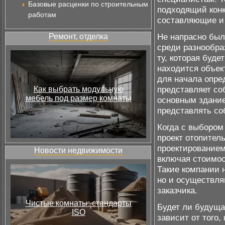
Базовые расценки по строительным
подходящий конк
работам
составляющие и 
Не напрасно был
Ремонт, отделка
среди разнообра
ту, которая буд
находится объек
для начала опре
представляет со
Как выбрать модульную
мебель под размер комнаты
основным здание
представлять со
Когда с выбором
проект отопител
проектированием
Новости недвижимости
включая стоимос
Такие компании 
но и осуществля
заказчика.
Чистые комнаты: стандарты
Будет ли будуща
ISO
зависит от того,