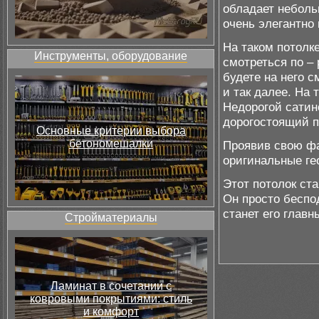
обладает небол
очень элегантно 
На таком потолк
Инструменты, оборудование
смотреться по – 
будете на него с
и так далее. На
Недорогой сатин
дорогостоящий п
Основные критерии выбора
бетономешалки
Проявив свою фа
оригинальные ге
Этот потолок ст
Он просто беспо
станет его глав
Стройматериалы
Ламинат в сочетании с
ковровыми покрытиями: стиль
и комфорт