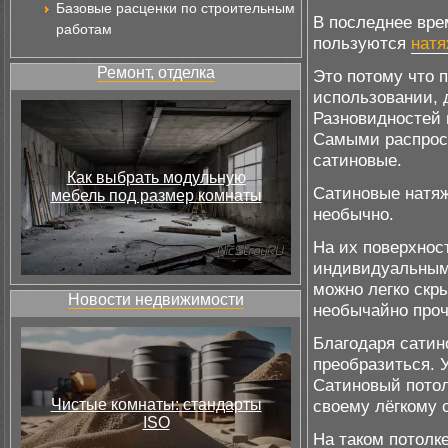
Базовые расценки по строительным
В последнее вре
работам
пользуются
натя
Ремонт, отделка
Это потому что 
использовании, 
Разновидностей 
Самыми распрост
сатиновые.
Как выбрать модульную
Сатиновые натяж
мебель под размер комнаты
необычно.
На их поверхнос
индивидуальным
можно легко скр
Новости недвижимости
необычайно проч
Благодаря сатин
преобразиться. У
Сатиновый потол
Чистые комнаты: стандарты
своему лёгкому 
ISO
На таком потолк