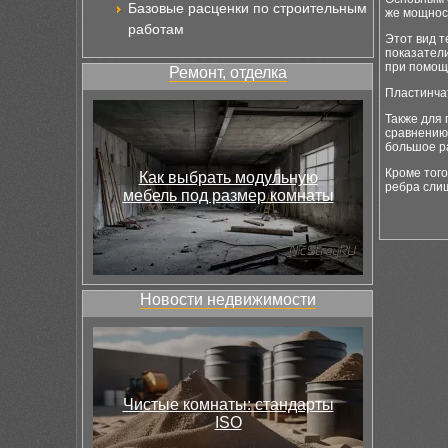
Базовые расценки по строительным
же мощнос
работам
Этот вид 
показатели
при помощ
Ремонт, отделка
Пластинчат
Также для 
сравнению 
большое р
Кроме того
Как выбрать модульную
ребра слиш
мебель под размер комнаты
Новости недвижимости
Чистые комнаты: стандарты
ISO