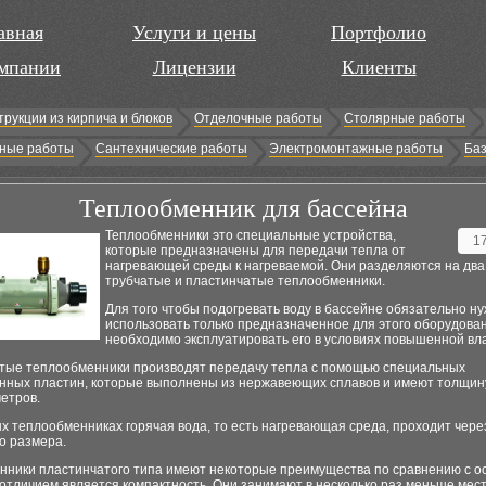
авная
Услуги и цены
Портфолио
мпании
Лицензии
Клиенты
трукции из кирпича и блоков
Отделочные работы
Столярные работы
ные работы
Сантехнические работы
Электромонтажные работы
Баз
Теплообменник для бассейна
Теплообменники это специальные устройства,
1
которые предназначены для передачи тепла от
нагревающей среды к нагреваемой. Они разделяются на два 
трубчатые и пластинчатые теплообменники.
Для того чтобы подогревать воду в бассейне обязательно н
использовать только предназначенное для этого оборудовани
необходимо эксплуатировать его в условиях повышенной вл
тые теплообменники производят передачу тепла с помощью специальных
нных пластин, которые выполнены из нержавеющих сплавов и имеют толщину
етров.
х теплообменниках горячая вода, то есть нагревающая среда, проходит чере
о размера.
нники пластинчатого типа имеют некоторые преимущества по сравнению с о
тличием является компактность. Они занимают в несколько раз меньше мест