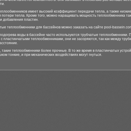
ти.
теплообменников имеет высокий коэффициент передачи тепла, а также низки
 потери тепла. Кроме того, можно наращивать мощность теплообменника так
и добавления пластин.
ые теплообменники для бассейнов можно заказать на сайте pool-bassein.co
подогрева воды в бассейне часто используются трубчатые теплообменники. 
с пластинчатыми теплообменниками, они не засоряются, так как между труб
асстояние.
, такие теплообменники более прочные. В то же время в пластинчатых устро
ком тонкие, и при механических воздействиях могут гнуться.