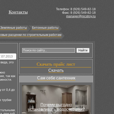
Телефон: 8 (
926
) 549-82-18
Контакты
Факс: 8 (926) 549-82-18
manager@nicstroy.ru
Земляные работы
Бетонные работы
овые расценки по строительным работам
7.07.2013
вида, это
Скачать прайс лист
Скачать
ужно
е, так как
Сам себе сантехник
ажности.
 от 0,4 до
з трубки
Почему выгодно
устанавливать водосчетчики?
стальными.
а, при той