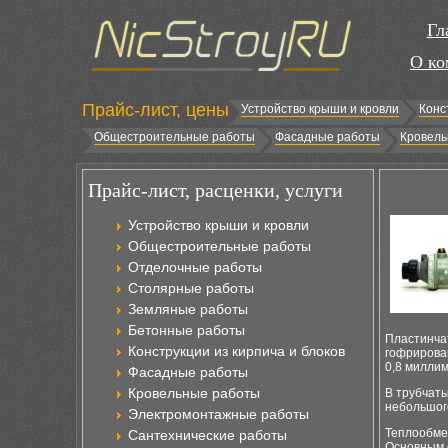
Гл
О ко
Прайс-лист, цены
Устройство крыши и кровли
Конс
Общестроительные работы
Фасадные работы
Кровель
Прайс-лист, расценки, услуги
Устройство крыши и кровли
Общестроительные работы
Отделочные работы
Столярные работы
Земляные работы
Бетонные работы
Пластинча
Конструкции из кирпича и блоков
гофрирова
0,8 миллим
Фасадные работы
Кровельные работы
В трубчаты
небольшог
Электромонтажные работы
Теплообме
Сантехнические работы
Основным о