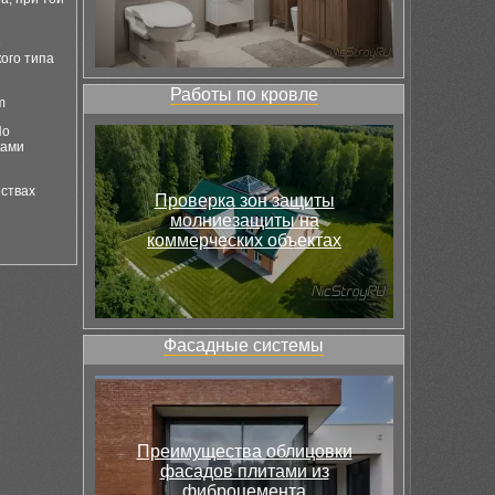
е
ого типа
Работы по кровле
m
По
ками
йствах
Проверка зон защиты
молниезащиты на
коммерческих объектах
Фасадные системы
Преимущества облицовки
фасадов плитами из
фиброцемента