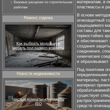
материалам, в п
Базовые расценки по строительным
пластмассы и ра
работам
В основе методо
Ремонт, отделка
огнезащитный со
защищаемого ма
составы для таки
термостойких кр
и обеспечивают 
Как выбрать модульную
создания защиты
мебель под размер комнаты
соединения, спо
химические соед
и образовывают 
Под понятием ог
Новости недвижимости
определенными 
материалы, паст
материал примен
обрабатываемой 
существует спец
Чистые комнаты: стандарты
распространению
ISO
средств огнезащ