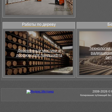
Работы по дереву
Бе
Технология 
Деревянные мостики и
радиацион
дорожки для ландшафта
бет
2008-2026 © 
Копирование публикаций без