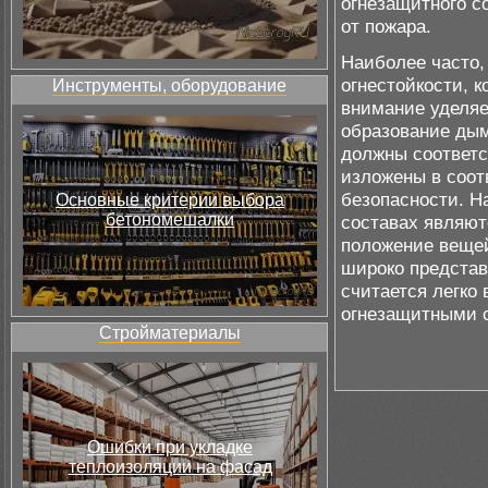
огнезащитного с
от пожара.
Наиболее часто,
огнестойкости, 
Инструменты, оборудование
внимание уделяе
образование дым
должны соответс
изложены в соот
безопасности. Н
Основные критерии выбора
бетономешалки
составах являют
положение вещей
широко представл
считается легко
огнезащитными 
Стройматериалы
Ошибки при укладке
теплоизоляции на фасад