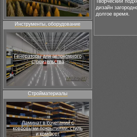
Творческий подхо
дизайн загородн
долгое время.
Инструменты, оборудование
Генераторы для автономного
строительства
Стройматериалы
Ламинат в сочетании с
ковровыми покрытиями: стиль
и комфорт