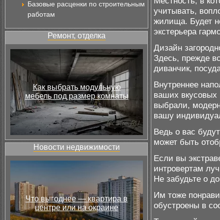
Местность, в кот
Базовые расценки по строительным
учитывать, вопл
работам
жилища. Будет н
экстерьера гарм
Ремонт, отделка
Дизайн загородн
Здесь, прежде вс
диванчик, посуда
Внутреннее напо
Как выбрать модульную
ваших вкусовых 
мебель под размер комнаты
выбрали, модерн
вашу индивидуал
Ведь о вас буду
может быть отоб
Новости недвижимости
Если вы экстраве
интровертам луч
Не забудьте о д
Им тоже понрави
Что выгоднее — квартира в
обустроены в со
центре или на окраине