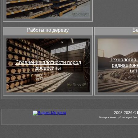
Работы по дереву
Бе
Технология 
Сравнение плотности пород
радиацион
древесины
бет
2008-2026 © 
Копирование публикаций без