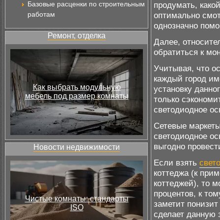
Базовые расценки по строительным
продумать, како
работам
оптимально смот
однозначно помог
Ремонт, отделка
Далее, относите
обратиться к мо
Учитывая, что о
каждый город им
Как выбрать модульную
установку данно
мебель под размер комнаты
только сэкономи
светодиодное ос
Сетевые маркет
светодиодное ос
выгодно провест
Новости недвижимости
Если взять
свет
коттеджа (к при
коттеджей), то 
процентов, к то
Чистые комнаты: стандарты
заметит понизит
ISO
сделает данную 