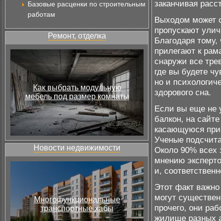
заканчивая рас
Базовые расценки по строительным
работам
Выходом может 
пропускают улич
Ремонт, отделка
Благодаря тому, 
прилегают к рам
снаружи все тре
где вы будете чу
но и психологич
Как выбрать модульную
здорового сна.
мебель под размер комнаты
Если вы еще не 
балкон, на сайт
касающуюся прио
Ученые подсчита
Новости недвижимости
Около 90% всех 
мнению эксперто
и, соответствен
Этот факт важно 
могут существен
Многофункциональные
прочего, они ра
транспортные хабы
жилище разных а