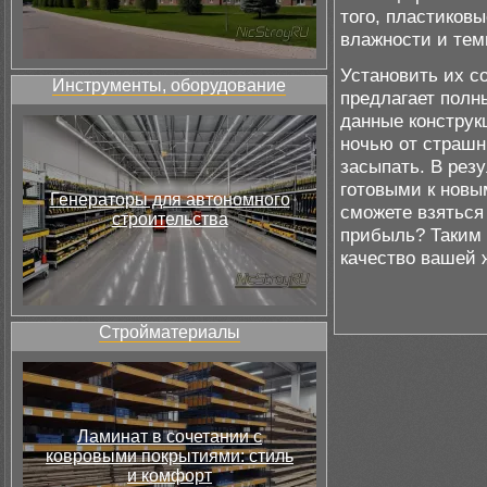
того, пластиков
влажности и тем
Установить их с
Инструменты, оборудование
предлагает полн
данные конструк
ночью от страшн
засыпать. В резу
готовыми к новы
Генераторы для автономного
сможете взяться
строительства
прибыль? Таким 
качество вашей 
Стройматериалы
Ламинат в сочетании с
ковровыми покрытиями: стиль
и комфорт