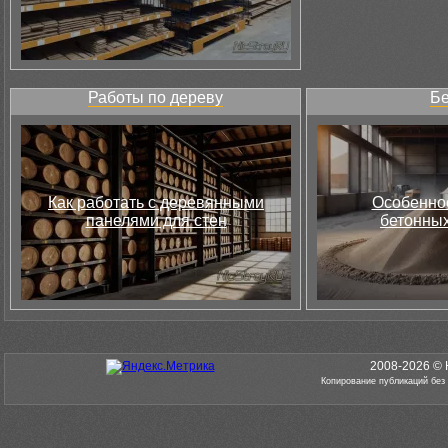
Работы по дереву
Бе
Как работать с деревянными
Особеннос
панелями для стен
бетонных
2008-2026 © 
Копирование публикаций без