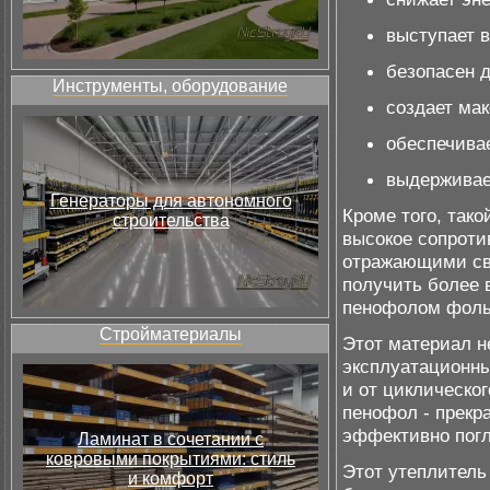
выступает в
безопасен 
Инструменты, оборудование
создает ма
обеспечивае
выдерживает
Генераторы для автономного
Кроме того, так
строительства
высокое сопроти
отражающими сво
получить более 
пенофолом фоль
Стройматериалы
Этот материал н
эксплуатационны
и от циклическо
пенофол - прекр
эффективно погл
Ламинат в сочетании с
ковровыми покрытиями: стиль
Этот утеплитель
и комфорт