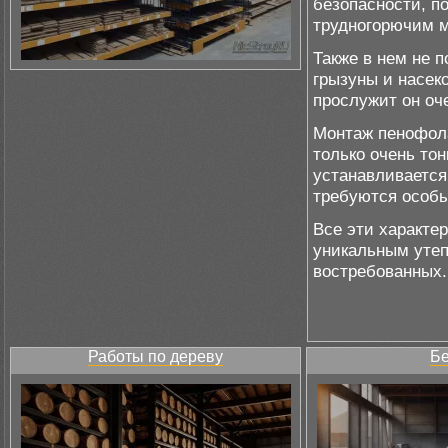
безопасности, п
трудногорючим 
Также в нем не п
грызуны и насек
прослужит он оч
Монтаж пенофола
только очень то
устанавливается
требуются особы
Все эти характе
уникальным утеп
востребованных.
Работы по дереву
Бе