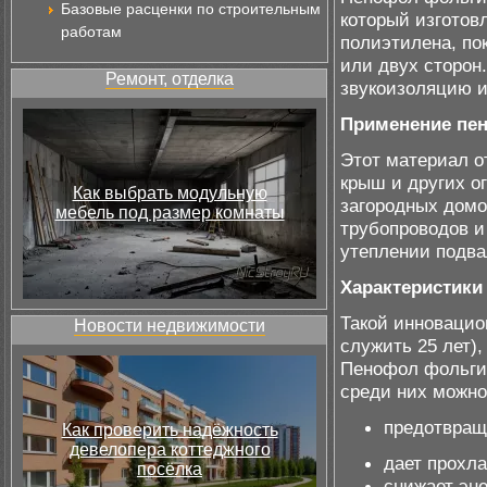
Базовые расценки по строительным
который изготов
работам
полиэтилена, по
или двух сторон.
Ремонт, отделка
звукоизоляцию и
Применение пе
Этот материал о
крыш и других о
Как выбрать модульную
загородных домо
мебель под размер комнаты
трубопроводов и
утеплении подва
Характеристики
Такой инновацио
Новости недвижимости
служить 25 лет),
Пенофол фольги
среди них можн
предотвращ
Как проверить надёжность
девелопера коттеджного
дает прохла
посёлка
снижает эне