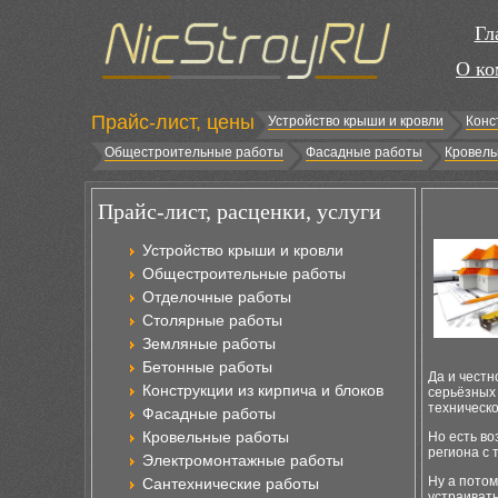
Гл
О ко
Прайс-лист, цены
Устройство крыши и кровли
Конс
Общестроительные работы
Фасадные работы
Кровель
Прайс-лист, расценки, услуги
Устройство крыши и кровли
Общестроительные работы
Отделочные работы
Столярные работы
Земляные работы
Бетонные работы
Да и честн
Конструкции из кирпича и блоков
серьёзных 
техническо
Фасадные работы
Кровельные работы
Но есть во
региона с 
Электромонтажные работы
Ну а потом
Сантехнические работы
устраивать