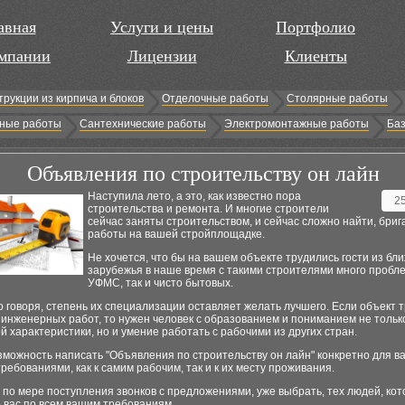
авная
Услуги и цены
Портфолио
мпании
Лицензии
Клиенты
трукции из кирпича и блоков
Отделочные работы
Столярные работы
ные работы
Сантехнические работы
Электромонтажные работы
Баз
Объявления по строительству он лайн
Наступила лето, а это, как известно пора
2
строительства и ремонта. И многие строители
сейчас заняты строительством, и сейчас сложно найти, бриг
работы на вашей стройплощадке.
Не хочется, что бы на вашем объекте трудились гости из бл
зарубежья в наше время с такими строителями много пробле
УФМС, так и чисто бытовых.
о говоря, степень их специализации оставляет желать лучшего. Если объект 
инженерных работ, то нужен человек с образованием и пониманием не тольк
й характеристики, но и умение работать с рабочими из других стран.
зможность написать "Объявления по строительству он лайн" конкретно для в
требованиями, как к самим рабочим, так и к их месту проживания.
 по мере поступления звонков с предложениями, уже выбрать, тех людей, ко
 вас по всем вашим требованиям.