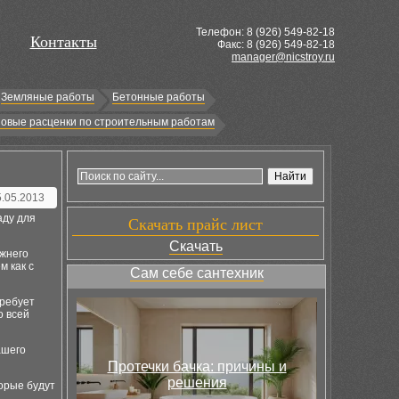
Телефон: 8 (
926
) 549-82-18
Контакты
Факс: 8 (926) 549-82-18
manager@nicstroy.ru
Земляные работы
Бетонные работы
овые расценки по строительным работам
5.05.2013
аду для
Скачать прайс лист
Скачать
ижнего
м как с
Сам себе сантехник
требует
о всей
ашего
Протечки бачка: причины и
решения
торые будут