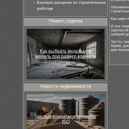
Базовые расценки по строительным
Объявления
работам
строитель
Как сами 
Ремонт, отделка
И они тоже
зарплатой 
забирая до
Так что та
бирже, даю
для поиска
Как выбрать модульную
мебель под размер комнаты
Новости недвижимости
Чистые комнаты: стандарты
ISO