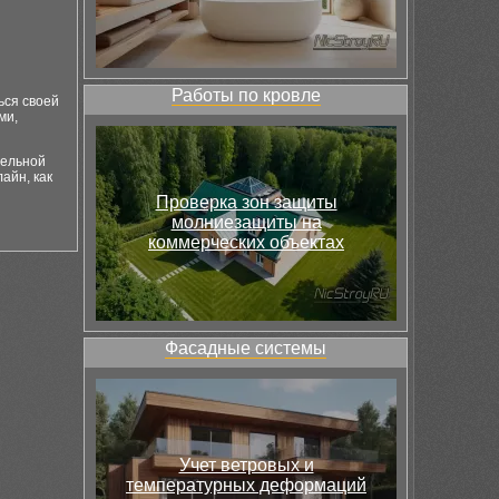
Работы по кровле
ься своей
ми,
тельной
айн, как
Проверка зон защиты
молниезащиты на
коммерческих объектах
Фасадные системы
Учет ветровых и
температурных деформаций