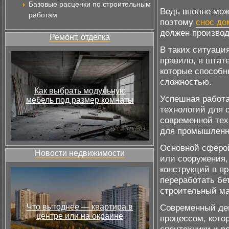
Базовые расценки по строительным
Ведь вполне мож
работам
поэтому
снос до
должен производ
Ремонт, отделка
В таких ситуаци
правило, в штат
которые способн
сложностью.
Как выбрать модульную
Успешная работ
мебель под размер комнаты
технологий для 
современной тех
для промышленно
Основной сферой
Новости недвижимости
или сооружения,
конструкций в 
переработать бе
строительный ма
Что выгоднее — квартира в
Современный де
центре или на окраине
процессом, кото