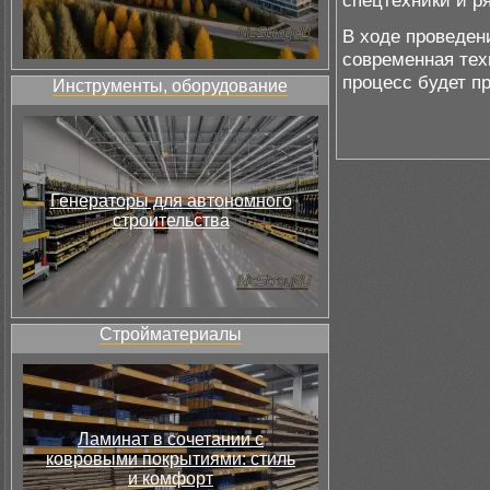
спецтехники и р
В ходе проведен
современная тех
процесс будет п
Инструменты, оборудование
Генераторы для автономного
строительства
Стройматериалы
Ламинат в сочетании с
ковровыми покрытиями: стиль
и комфорт