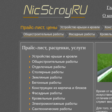
Гл
О ко
Прайс-лист, цены
Устройство крыши и кровли
Конс
Общестроительные работы
Фасадные работы
Кровель
Прайс-лист, расценки, услуги
Устройство крыши и кровли
Общестроительные работы
Отделочные работы
Столярные работы
Земляные работы
Бетонные работы
Конструкции из кирпича и блоков
Время от в
Фасадные работы
искусствен
Кровельные работы
отличим от
служит мно
Электромонтажные работы
Для того, 
Сантехнические работы
уложить.