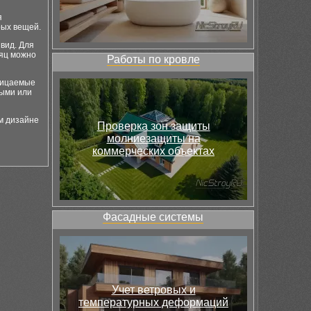
я
рых вещей.
вид. Для
сяц можно
Работы по кровле
ницаемые
ными или
м дизайне
Проверка зон защиты
молниезащиты на
коммерческих объектах
Фасадные системы
Учет ветровых и
температурных деформаций