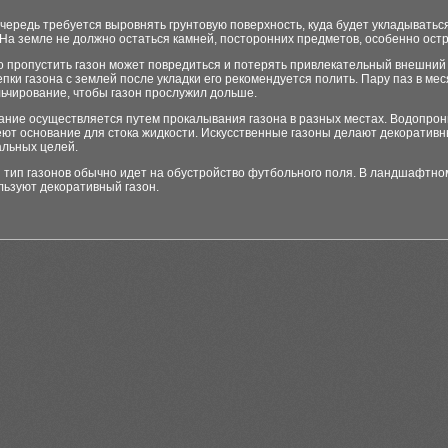
чередь требуется выровнять грунтовую поверхность, куда будет укладыватьс
На земле не должно остаться камней, посторонних предметов, особенно ост
о пропустить газон может повредиться и потерять привлекательный внешний 
пки газона с землей после укладки его рекомендуется полить. Пару паз в ме
ьчирование, чтобы газон прослужил дольше.
ание осуществляется путем прокалывания газона в разных местах. Водопро
еют основание для стока жидкости. Искусственные газоны делают декоратив
альных целей.
 тип газонов обычно идет на обустройство футбольного поля. В ландшафтно
льзуют декоративный газон.