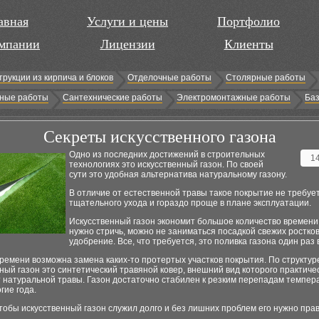
авная
Услуги и цены
Портфолио
мпании
Лицензии
Клиенты
трукции из кирпича и блоков
Отделочные работы
Столярные работы
ные работы
Сантехнические работы
Электромонтажные работы
Баз
Секреты искусственного газона
Одно из последних достижений в строительных
1
технологиях это искусственный газон. По своей
сути это удобная альтернатива натуральному газону.
В отличие от естественной травы такое покрытие не требуе
тщательного ухода и гораздо проще в плане эксплуатации.
Искусственный газон экономит большое количество времени.
нужно стричь, можно не заниматься посадкой свежих ростков
удобрение. Все, что требуется, это поливка газона один раз 
ремени возможна замена каких-то протертых участков покрытия. По структур
ный газон это синтетический травяной ковер, внешний вид которого практиче
 натуральной травы. Газон достаточно стабилен к резким перепадам темпер
гие года.
чтобы искусственный газон служил долго и без лишних проблем его нужно пра