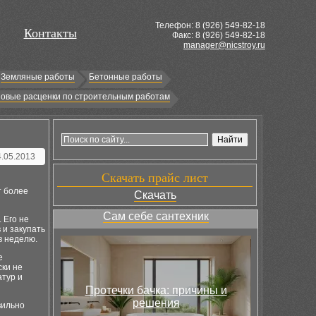
Телефон: 8 (
926
) 549-82-18
Контакты
Факс: 8 (926) 549-82-18
manager@nicstroy.ru
Земляные работы
Бетонные работы
овые расценки по строительным работам
4.05.2013
Скачать прайс лист
т более
Скачать
Сам себе сантехник
 Его не
 и закупать
в неделю.
е
ски не
атур и
Протечки бачка: причины и
решения
вильно