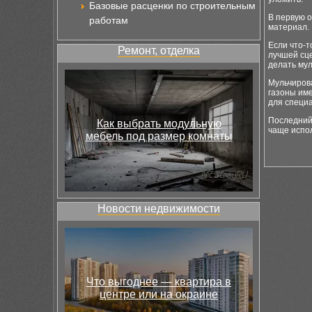
Базовые расценки по строительным
В первую о
работам
материал. 
Если что-т
Ремонт, отделка
лучшей сце
делать мул
Мульчиров
газоны им
для специ
Последний
Как выбрать модульную
чаще испо
мебель под размер комнаты
Новости недвижимости
Что выгоднее — квартира в
центре или на окраине