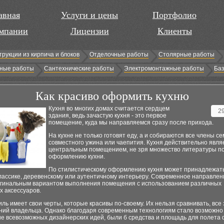
авная
Услуги и цены
Портфолио
мпании
Лицензии
Клиенты
трукции из кирпича и блоков
Отделочные работы
Столярные работы
ные работы
Сантехнические работы
Электромонтажные работы
Баз
Как красиво оформить кухню
Кухня во многих домах считается сердцем
2
здания, ведь зачастую кухня - это первое
помещение, куда мы направляемся сразу после прихода.
На кухне не только готовят еду, а и собираются все члены с
совместного ужина или чаепития. Кухня действительно явля
центральным помещением, не зря множество литературы п
оформлению кухни.
По стилистическому оформлению кухня может принадлежать
лассике, деревенскому или аутентичному интерьеру. Современное направлен
игинальным вариантом выполнения помещения с использованием различных
х аксессуаров.
ль имеет свои черты, которые красивы по-своему. Их нельзя сравнивать, все 
ний владельца. Однако благодаря современным технологиям стало возможно
е всевозможных дизайнерских идей, были б средства и площадь для полета 