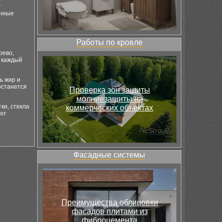
т
енные
Работы по кровле
рево,
о каждый
ь жир и
останется
Проверка зон защиты
молниезащиты на
ки, стекла
коммерческих объектах
уют
Фасадные системы
Преимущества облицовки
фасадов плитами из
фиброцемента