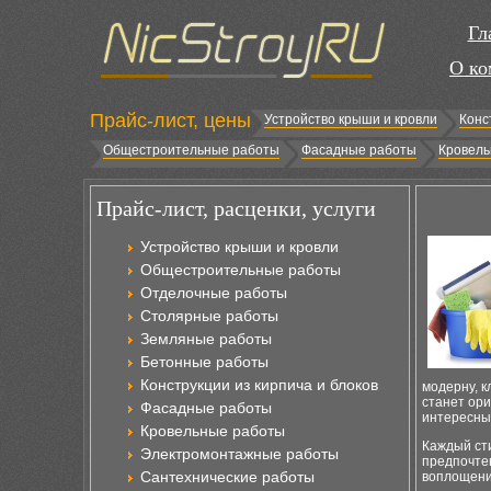
Гл
О ко
Прайс-лист, цены
Устройство крыши и кровли
Конс
Общестроительные работы
Фасадные работы
Кровель
Прайс-лист, расценки, услуги
Устройство крыши и кровли
Общестроительные работы
Отделочные работы
Столярные работы
Земляные работы
Бетонные работы
Конструкции из кирпича и блоков
модерну, к
станет ор
Фасадные работы
интересны
Кровельные работы
Каждый сти
Электромонтажные работы
предпочте
Сантехнические работы
воплощени