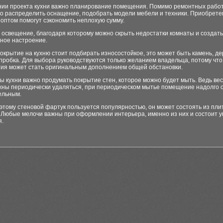
нии проекта кухни важно планирование помещения. Помимо ремонтных рабо
о распределить оснащение, подобрать модели мебели и техники. Приобрет
оптом помогут сэкономить неплохую сумму.
 освещение, благодаря которому можно скрыть недостатки комнаты и создать
ное настроение.
окрытие на кухню стоит подбирать износостойкое, это может быть камень, де
пробка. Для выбора руководствуются только желанием владельца, потому чт
тия может стать оригинальным дополнением общей обстановки.
ы кухни важно продумать покрытие стен, которое можно будет мыть. Ведь вес
жны периодически удаляться, при периодическом мытье помещение надолго 
ельным.
тому стеновой фартук пользуется популярностью, он может состоять из плит
. Любые мелочи важны при оформлении интерьера, именно из них и состоит 
.