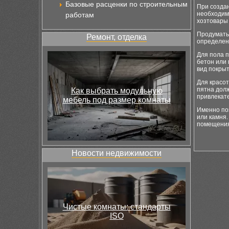
Базовые расценки по строительным
При созда
необходим
работам
хозтовары 
Продумать
Ремонт, отделка
определен
Для пола п
бетон или 
вид покры
Для красот
пятна дол
Как выбрать модульную
привлекат
мебель под размер комнаты
Именно поэ
или камня
помещения
Новости недвижимости
Чистые комнаты: стандарты
ISO