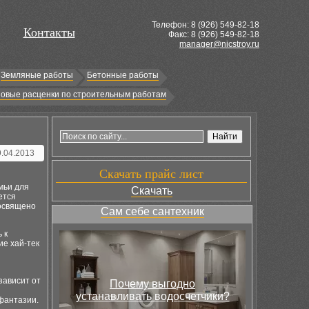
Телефон: 8 (
926
) 549-82-18
Контакты
Факс: 8 (926) 549-82-18
manager@nicstroy.ru
Земляные работы
Бетонные работы
овые расценки по строительным работам
9.04.2013
Скачать прайс лист
емьи для
Скачать
ется
освящено
Сам себе сантехник
 к
ие хай-тек
зависит от
Почему выгодно
устанавливать водосчетчики?
фантазии.