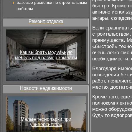
Базовые расценки по строительным
быстро. Кроме н
работам
активно использу
ангары, складск
Ремонт, отделка
Если сравниват
строительством,
преимуществ. Ма
«быстрой» техно
очень легко смо
Как выбрать модульную
мебель под размер комнаты
необходимости, 
Благодаря имеющ
возведения без 
работ, появляет
местах достаточ
Новости недвижимости
Кроме того, еще
полнокомплектно
можно оборудов
будь то водопров
Малые технопарки при
университетах