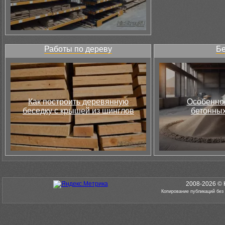
Работы по дереву
Бе
Как построить деревянную
Особеннос
беседку с крышей из шинглов
бетонных
2008-2026 © 
Копирование публикаций без