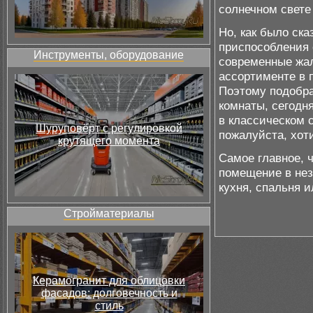
солнечном свете
Но, как было ск
приспособления 
Инструменты, оборудование
современные жа
ассортименте в 
Поэтому подобра
комнаты, сегодн
в классическом 
Шуруповёрт с регулировкой
пожалуйста, хот
крутящего момента
Самое главное, 
помещение в нез
кухня, спальня и
Стройматериалы
Керамогранит для облицовки
фасадов: долговечность и
стиль