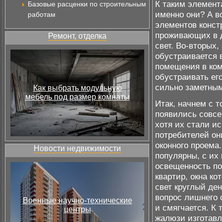
К таким элемент
Базовые расценки по строительным
именно они? А вс
работам
элементов конст
проживающих в д
Ремонт, отделка
свет. Во-вторых,
обустраивается 
помещения в ком
обустраивать его
сильно заметным
Как выбрать модульную
мебель под размер комнаты
Итак, начнем с т
появились совсе
хотя их стали ис
потребителей он
оконного проема
Новости недвижимости
популярны, с их
освещенность по
квартир, окна к
свет круглый де
вопрос лишнего 
Военные научно-технические
и смягчается. К
центры
жалюзи изготавл