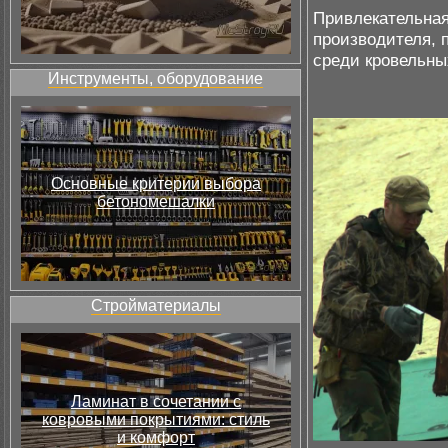
Привлекательная
производителя, 
среди кровельны
Инструменты, оборудование
Основные критерии выбора
бетономешалки
Стройматериалы
Ламинат в сочетании с
ковровыми покрытиями: стиль
и комфорт