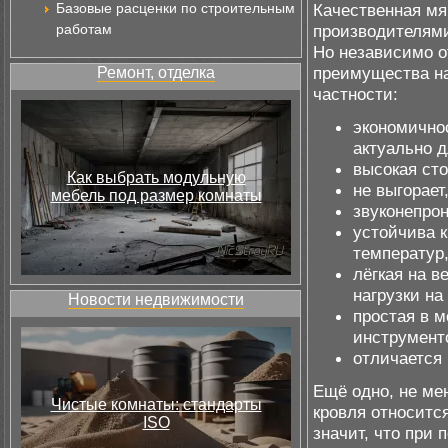
Базовые расценки по строительным
Качественная мя
работам
производителями
Но независимо о
преимущества н
Ремонт, отделка
частности:
экономично
актуально 
высокая сто
Как выбрать модульную
не выгорает
мебель под размер комнаты
звуконепро
устойчива к
температур
лёгкая на в
нагрузки на
Новости недвижимости
простая в 
инструменто
отличается
Ещё одно, не ме
Чистые комнаты: стандарты
кровля относится
ISO
значит, что при 